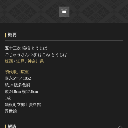
ヘルプ
このサイトについて
世界遺産
関連サイトリンク
無形文化遺産
サイトマップ
動画で見る無形の文化財
概要
サイトのご意見はこちら
五十三次 箱根 とうじば
ごじゅうさんつぎ はこね とうじば
文化遺産データベース
版画
/
江戸
/
神奈川県
国指定文化財等データベース
初代歌川広重
嘉永5年／1852
紙,木版多色刷
縦24.8cm 横17.8cm
1枚
箱根町立郷土資料館
浮世絵
解説