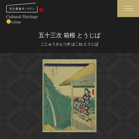
検索
五十三次 箱根 とうじば
ごじゅうさんつぎ はこね とうじば
さらに詳細検索
さらに詳細検索
トップ
媒体資料・関連記事等
作品一覧
博物館、美術館の皆さまへ
カテゴリで見る
文化庁よりご挨拶
世界遺産と無形文化遺産
今月のみどころ
全国の美術館・博物館
お知らせ一覧