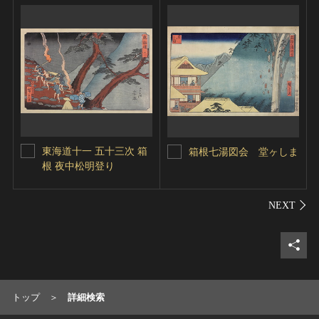
東海道十一 五十三次 箱
箱根七湯図会 堂ヶしま
根 夜中松明登り
シェ
トップ
詳細検索