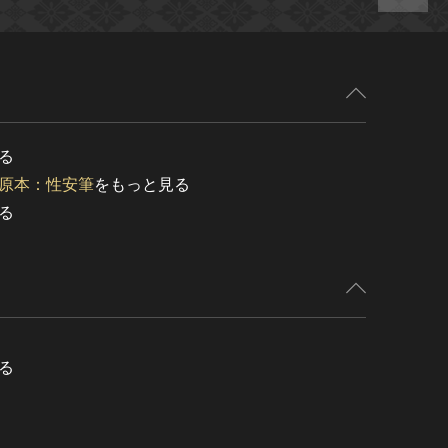
る
原本：性安筆
をもっと見る
る
る