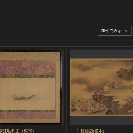
20件で表示
寒江独釣図（模写）
群仙図(模本)