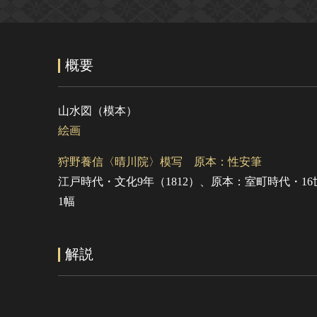
概要
山水図（模本）
絵画
狩野養信〈晴川院〉模写 原本：性安筆
江戸時代・文化9年（1812）、原本：室町時代・16
1幅
解説