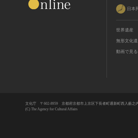
日本
世界遺産
無形文化遺
動画で見る
文化庁 〒602-8959 京都府京都市上京区下長者町通新町西入藪之内
(C) The Agency for Cultural Affairs