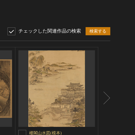
チェックした関連作品の検索
検索する
楼閣山水図(模本)
後鳥羽院本