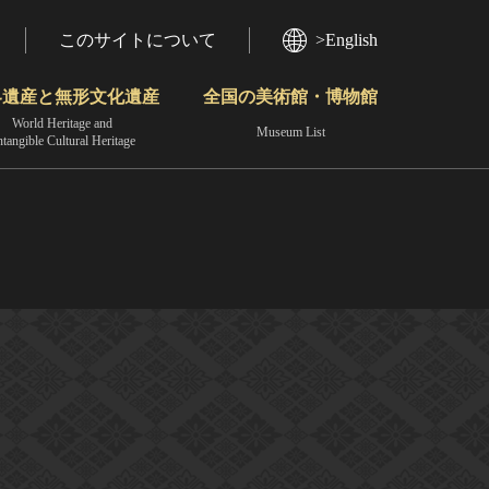
このサイトについて
>English
界遺産と無形文化遺産
全国の美術館・博物館
World Heritage and
Museum List
ntangible Cultural Heritage
今月のみどころ
動画で見る無形の文化財
地域から見る