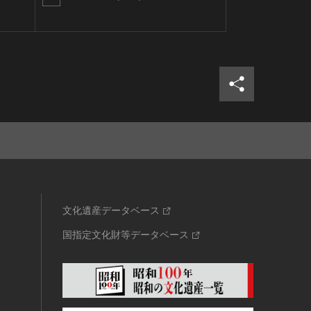
真（模本）
シェア
ツイ
文化遺産データベース
国指定文化財等データベース