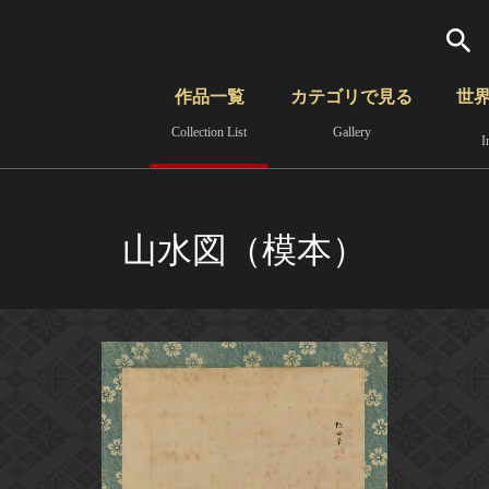
検索
作品一覧
カテゴリで見る
世
Collection List
Gallery
I
さらに詳細検索
覧
時代から見る
無形文化遺産
分野から見る
山水図（模本）