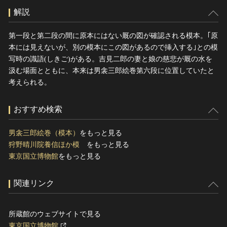
解説
第一段と第二段の間に原本にはない厩の図が確認される模本。｢原
本には見えないが、別の模本にこの図があるので挿入する｣との模
写時の識語(しきご)がある。吉見二郎の妻と娘の慈悲が厩の水を
汲む場面とともに、本来は男衾三郎絵巻第六段に位置していたと
考えられる。
おすすめ検索
男衾三郎絵巻（模本）
をもっと見る
狩野晴川院養信ほか模
をもっと見る
東京国立博物館
をもっと見る
関連リンク
所蔵館のウェブサイトで見る
東京国立博物館