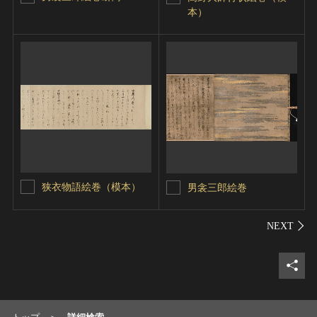
本）
狭衣物語絵巻（模本）
男衾三郎絵巻
シェ