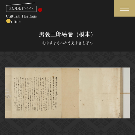
検索
男衾三郎絵巻（模本）
おぶすまさぶろうえまきもほん
さらに詳細検索
さらに詳細検索
トップ
媒体資料・関連記事等
作品一覧
博物館、美術館の皆さまへ
カテゴリで見る
文化庁よりご挨拶
世界遺産と無形文化遺産
今月のみどころ
全国の美術館・博物館
お知らせ一覧