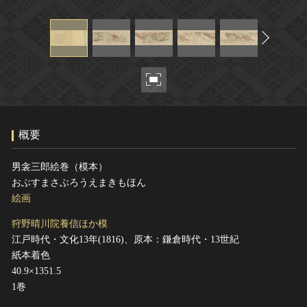
ヘルプ
このサイトについて
世界遺産
関連サイトリンク
無形文化遺産
サイトマップ
動画で見る無形の文化財
サイトのご意見はこちら
概要
文化遺産データベース
国指定文化財等データベース
男衾三郎絵巻（模本）
おぶすまさぶろうえまきもほん
絵画
狩野晴川院養信ほか模
江戸時代・文化13年(1816)、原本：鎌倉時代・13世紀
紙本着色
40.9×1351.5
1巻