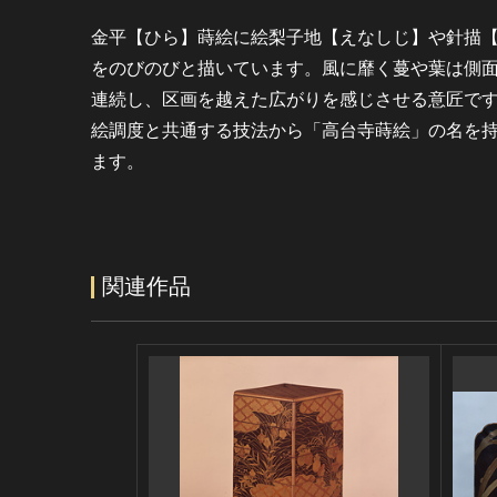
金平【ひら】蒔絵に絵梨子地【えなしじ】や針描
をのびのびと描いています。風に靡く蔓や葉は側
連続し、区画を越えた広がりを感じさせる意匠で
絵調度と共通する技法から「高台寺蒔絵」の名を
ます。
関連作品