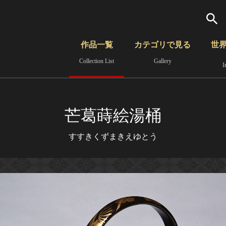
検索
作品一覧
カテゴリで見る
世
Collection List
Gallery
I
さらに詳細検索
覧
時代から見る
無形文化遺産
分野から見る
芒葛蒔絵湯桶
すすきくずまきえゆとう