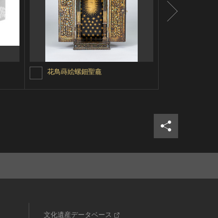
花鳥蒔絵螺鈿聖龕
桜蒔絵角盥
シェア
ツイ
文化遺産データベース