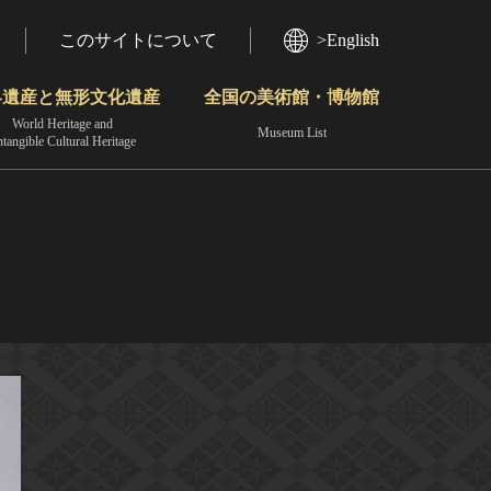
このサイトについて
>English
界遺産と無形文化遺産
全国の美術館・博物館
World Heritage and
Museum List
ntangible Cultural Heritage
今月のみどころ
動画で見る無形の文化財
地域から見る