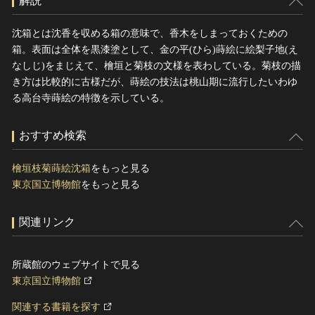
解説
沈箱とは沈香を収める箱の意味で、香木をしまっておくための
箱。表面は全体を黒漆塗として、金の平(ひら)蒔絵に絵梨子地(え
なしじ)をまじえて、檜垣と菊枝の文様を表わしている。菊枝の描
き方は比較的に古様だが、蒔絵の技法は桃山期に流行したいわゆ
る高台寺蒔絵の特徴を示している。
おすすめ検索
檜垣枝菊蒔絵沈箱
をもっと見る
東京国立博物館
をもっと見る
関連リンク
所蔵館のウェブサイトで見る
東京国立博物館
関連する書籍を探す