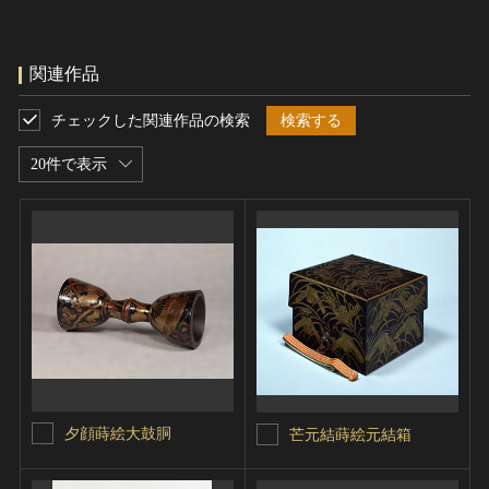
関連作品
チェックした関連作品の検索
検索する
20件で表示
夕顔蒔絵大鼓胴
芒元結蒔絵元結箱