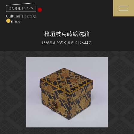
検索
檜垣枝菊蒔絵沈箱
ひがきえだぎくまきえじんばこ
さらに詳細検索
さらに詳細検索
トップ
媒体資料・関連記事等
作品一覧
博物館、美術館の皆さまへ
カテゴリで見る
文化庁よりご挨拶
世界遺産と無形文化遺産
今月のみどころ
全国の美術館・博物館
お知らせ一覧