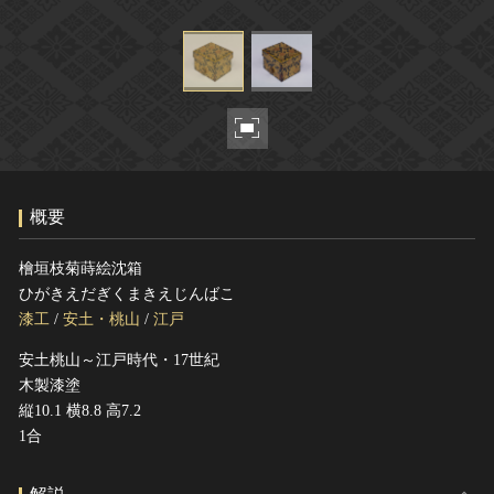
ヘルプ
このサイトについて
世界遺産
関連サイトリンク
無形文化遺産
サイトマップ
動画で見る無形の文化財
サイトのご意見はこちら
概要
文化遺産データベース
国指定文化財等データベース
檜垣枝菊蒔絵沈箱
ひがきえだぎくまきえじんばこ
漆工
/
安土・桃山
/
江戸
安土桃山～江戸時代・17世紀
木製漆塗
縦10.1 横8.8 高7.2
1合