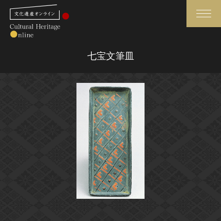
検索
七宝文筆皿
さらに詳細検索
さらに詳細検索
トップ
媒体資料・関連記事等
作品一覧
博物館、美術館の皆さまへ
カテゴリで見る
文化庁よりご挨拶
世界遺産と無形文化遺産
今月のみどころ
全国の美術館・博物館
お知らせ一覧