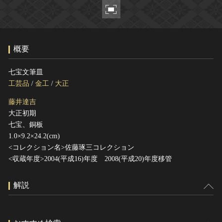
ヘルプ
このサイトについて
世界遺産
関連サイトリンク
無形文化遺産
概要
サイトマップ
動画で見る無形の文化財
サイトのご意見はこちら
七宝文筆皿
工芸品
/
金工
/
大正
藤井達吉
文化遺産データベース
大正初期
国指定文化財等データベース
七宝、銅板
1.0×9.2×24.2(cm)
<コレクション名>佐藤琢三コレクション
<収蔵年度>2004(平成16)年度 2008(平成20)年度移管
解説