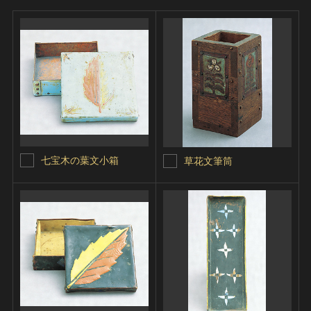
七宝木の葉文小箱
草花文筆筒