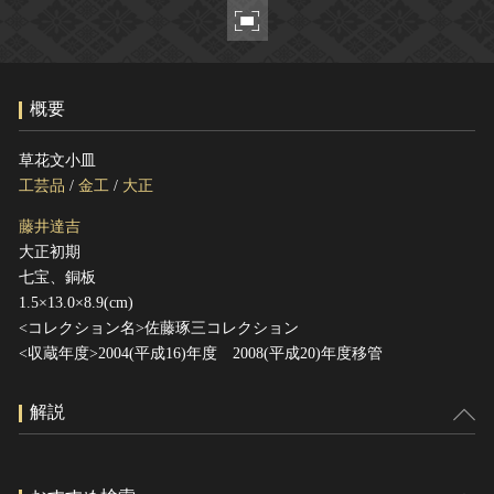
ヘルプ
このサイトについて
世界遺産
関連サイトリンク
無形文化遺産
概要
サイトマップ
動画で見る無形の文化財
サイトのご意見はこちら
草花文小皿
工芸品
/
金工
/
大正
藤井達吉
文化遺産データベース
大正初期
国指定文化財等データベース
七宝、銅板
1.5×13.0×8.9(cm)
<コレクション名>佐藤琢三コレクション
<収蔵年度>2004(平成16)年度 2008(平成20)年度移管
解説