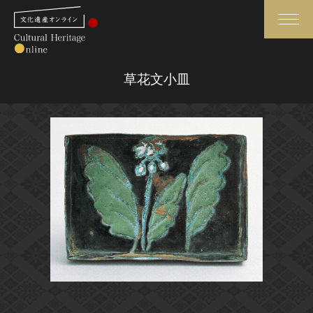
検索
草花文小皿
さらに詳細検索
さらに詳細検索
トップ
媒体資料・関連記事等
作品一覧
博物館、美術館の皆さまへ
カテゴリで見る
文化庁よりご挨拶
世界遺産と無形文化遺産
今月のみどころ
全国の美術館・博物館
お知らせ一覧