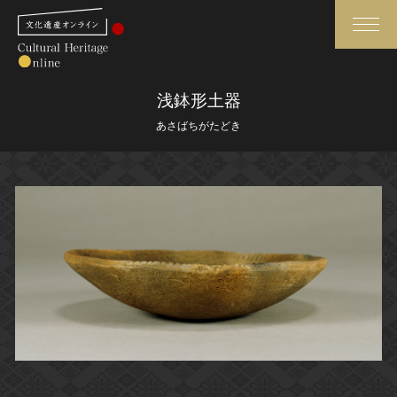
検索
浅鉢形土器
あさばちがたどき
さらに詳細検索
さらに詳細検索
トップ
媒体資料・関連記事等
作品一覧
博物館、美術館の皆さまへ
カテゴリで見る
文化庁よりご挨拶
世界遺産と無形文化遺産
今月のみどころ
全国の美術館・博物館
お知らせ一覧