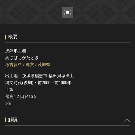
ヘルプ
このサイトについて
世界遺産
関連サイトリンク
無形文化遺産
サイトマップ
動画で見る無形の文化財
概要
サイトのご意見はこちら
浅鉢形土器
あさばちがたどき
文化遺産データベース
考古資料
/
縄文
/
茨城県
国指定文化財等データベース
出土地：茨城県稲敷市 福田貝塚出土
縄文時代(後期)・前2000～前1000年
土製
器高4.2 口径16.5
1個
解説