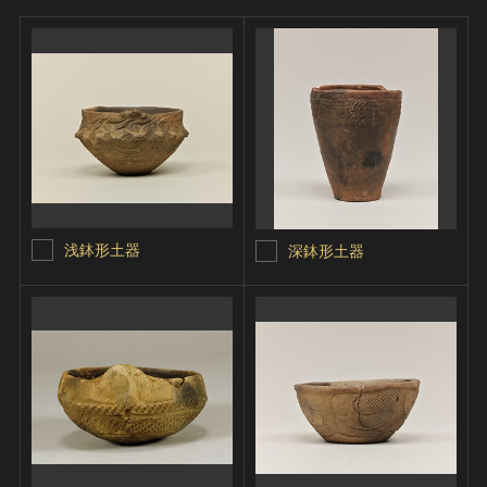
浅鉢形土器
深鉢形土器