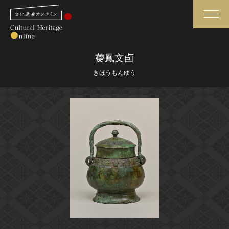
検索
虁鳳文卣
きほうもんゆう
さらに詳細検索
さらに詳細検索
トップ
媒体資料・関連記事等
作品一覧
博物館、美術館の皆さまへ
カテゴリで見る
文化庁よりご挨拶
世界遺産と無形文化遺産
今月のみどころ
全国の美術館・博物館
お知らせ一覧