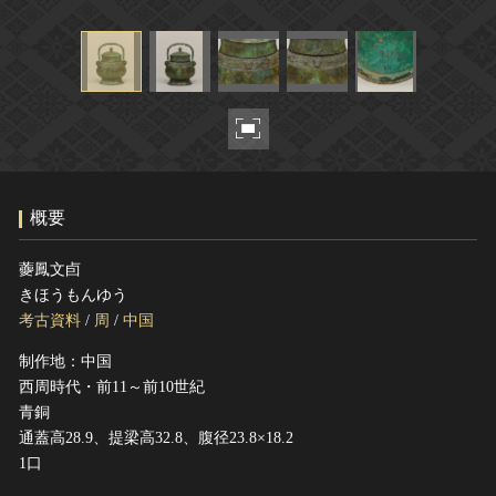
ヘルプ
このサイトについて
世界遺産
関連サイトリンク
無形文化遺産
サイトマップ
動画で見る無形の文化財
サイトのご意見はこちら
概要
文化遺産データベース
国指定文化財等データベース
虁鳳文卣
きほうもんゆう
考古資料
/
周
/
中国
制作地：中国
西周時代・前11～前10世紀
青銅
通蓋高28.9、提梁高32.8、腹径23.8×18.2
1口