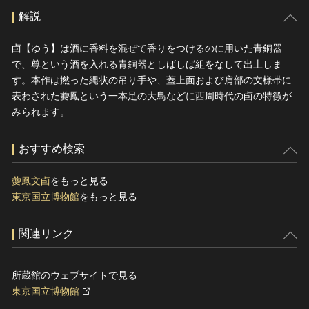
解説
卣【ゆう】は酒に香料を混ぜて香りをつけるのに用いた青銅器
で、尊という酒を入れる青銅器としばしば組をなして出土しま
す。本作は撚った縄状の吊り手や、蓋上面および肩部の文様帯に
表わされた虁鳳という一本足の大鳥などに西周時代の卣の特徴が
みられます。
おすすめ検索
虁鳳文卣
をもっと見る
東京国立博物館
をもっと見る
関連リンク
所蔵館のウェブサイトで見る
東京国立博物館