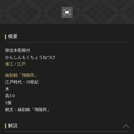
ヘルプ
このサイトについて
世界遺産
関連サイトリンク
無形文化遺産
サイトマップ
動画で見る無形の文化財
概要
サイトのご意見はこちら
韓信木彫根付
かんしんもくちょうねつけ
文化遺産データベース
漆工
/
江戸
国指定文化財等データベース
線刻銘「鴇陵民」
江戸時代・19世紀
木
高3.0
1個
銘文：線刻銘「鴇陵民」
解説