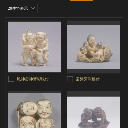
20件で表示
風神雷神牙彫根付
常盤牙彫根付