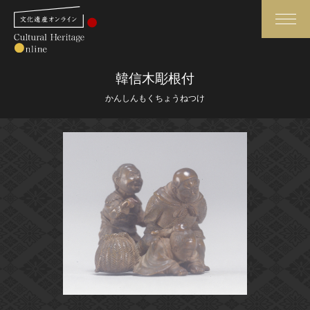
検索
韓信木彫根付
かんしんもくちょうねつけ
さらに詳細検索
さらに詳細検索
トップ
媒体資料・関連記事等
作品一覧
博物館、美術館の皆さまへ
カテゴリで見る
文化庁よりご挨拶
世界遺産と無形文化遺産
今月のみどころ
全国の美術館・博物館
お知らせ一覧