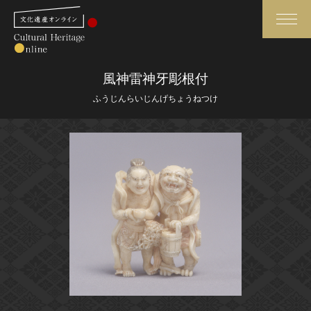
検索
風神雷神牙彫根付
ふうじんらいじんげちょうねつけ
さらに詳細検索
さらに詳細検索
トップ
媒体資料・関連記事等
作品一覧
博物館、美術館の皆さまへ
カテゴリで見る
文化庁よりご挨拶
世界遺産と無形文化遺産
今月のみどころ
全国の美術館・博物館
お知らせ一覧