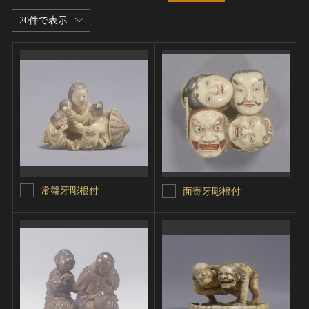
20件で表示
常盤牙彫根付
面寄牙彫根付