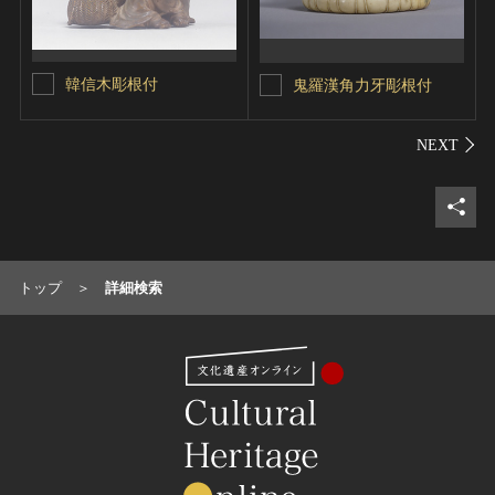
韓信木彫根付
鬼羅漢角力牙彫根付
シェ
トップ
詳細検索