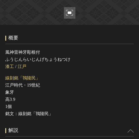
ヘルプ
このサイトについて
世界遺産
関連サイトリンク
無形文化遺産
サイトマップ
動画で見る無形の文化財
概要
サイトのご意見はこちら
風神雷神牙彫根付
ふうじんらいじんげちょうねつけ
文化遺産データベース
漆工
/
江戸
国指定文化財等データベース
線刻銘「鴇陵民」
江戸時代・19世紀
象牙
高3.9
1個
銘文：線刻銘「鴇陵民」
解説