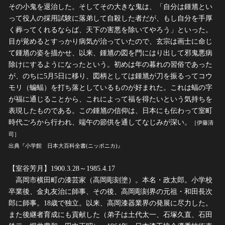
その小鬼を退治した。そしてその大きな鬼は、「自分は鍾馗とい
って役人の採用試験に落弟して自殺した者だが、もし自分を手厚
く葬ってくれるならば、天下の害悪を除いてやろう」といった。
目が覚めるとすっかり病気が治っていたので、玄宗は画士に命じ
て鍾馗の姿を描かせ、以来、鍾馗の図を門にはり出して邪鬼悪病
除けにするようになったという。初めは年の暮れの習俗であった
が、のちに5月5日に移り、図柄としては鍾馗が刀を振るってコウ
モリ（蝙蝠）を打ち落としているものが好まれた。これは蝠の字
が福に通じることから、これによって福を得たいという気持ちを
表現したものである。この鍾馗の信仰は、日本にも伝わって室町
時代ごろから行われ、端午の節供を通してなじみが深い。
［伊藤清
司］
出典『小学館 日本大百科全書(ニッポニカ)』
【室谷芳月】1900.3.28～1985.4.17
高岡市横田町の漆芸家（高岡彫刻塗）。本名・政太郎。小学校
卒業後、金丸友治に師事、その後、高岡彫刻界の元祖・和田長次
郎に師事。18歳で独立。以来、高岡漆器業界の発展に尽力した。
また後継者育成にも貢献した（弟子は土代太一、石塚久直、石田