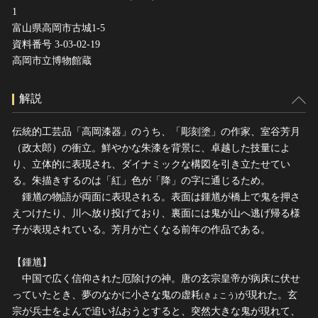
1
富山県高岡市古城1-5
資料番号 3-03-02-19
高岡市立博物館蔵
解説
伝統的工芸品「高岡漆器」のうち、「彫刻塗」の作家、室谷芳月
（政太郎）の衝立。鮮やかな朱漆を背景に、卓越した技量によ
り、立体的に表現され、ダイナミックな構図を引き立たせてい
る。朱描きするのは「紅」色が「降」の字に通じるため。
鍾馗の物語が両面に表現される。表面は鍾馗が橋上で鬼を押さ
えつけたり、川へ放り投げており、裏面には鬼が山へ逃げ帰る様
子が表現されている。芳月が亡くなる前年の作品である。
【鍾馗】
中国で広く信仰された厄除けの神。唐の玄宗皇帝が病床に伏せ
っていたとき、夢のなかに小さな鬼の虚耗
が現れた。玄
(きょこう)
宗が兵士をよんで追い払おうとすると、突然大きな鬼が現れて、