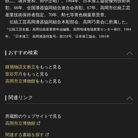
鉄二、堀井豊和、田中正昭）。1964年、日本漆工協会優秀技術表
彰。66年、全国漆器協同組合連合会表彰。67年、高岡市伝統工芸
産業技術保持者指定。70年、勲七等青色桐葉章受章。
伝統工芸高岡漆器協同組合木彫部会、高岡巧美会に所属した。
『伝統工芸名鑑』高岡伝統産業青年会編集、高岡地域地場産業センター発行、1984
年。『日本漆工 高岡漆器特集号』第358号、日本漆工協会、1981年
おすすめ検索
鍾馗物語文衝立
をもっと見る
室谷芳月
をもっと見る
高岡市立博物館
をもっと見る
関連リンク
所蔵館のウェブサイトで見る
高岡市立博物館
関連する書籍を探す