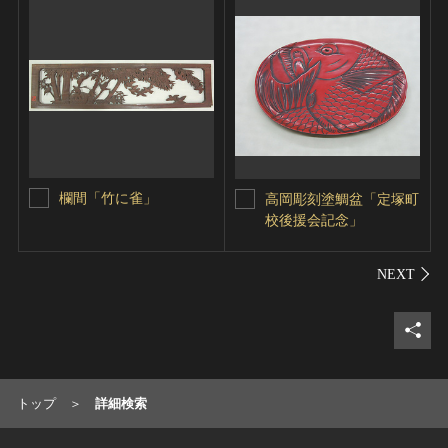
欄間「竹に雀」
高岡彫刻塗鯛盆「定塚町
校後援会記念」
シェ
トップ
詳細検索