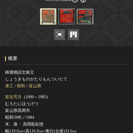
ヘルプ
このサイトについて
世界遺産
関連サイトリンク
無形文化遺産
サイトマップ
動画で見る無形の文化財
サイトのご意見はこちら
概要
文化遺産データベース
国指定文化財等データベース
鍾馗物語文衝立
しょうきものがたりもんついたて
漆工
/
昭和
/
富山県
室谷芳月
(1900～1985)
むろたにほうげつ
富山県高岡市
昭和59年／1984
木、漆・ 高岡彫刻塗
幅119.0㎝×高116.0㎝×奥行(台座)33.0㎝