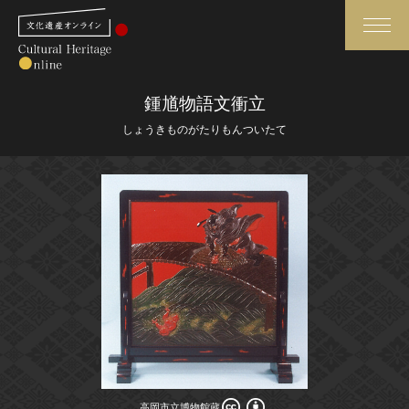
検索
鍾馗物語文衝立
しょうきものがたりもんついたて
さらに詳細検索
さらに詳細検索
トップ
媒体資料・関連記事等
作品一覧
博物館、美術館の皆さまへ
カテゴリで見る
文化庁よりご挨拶
世界遺産と無形文化遺産
今月のみどころ
全国の美術館・博物館
お知らせ一覧
高岡市立博物館蔵
高岡市立博物館蔵