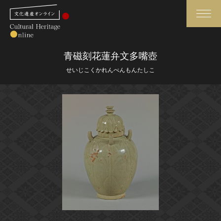
検索
青磁刻花蓮弁文多嘴壺
せいじこくかれんべんもんたしこ
さらに詳細検索
さらに詳細検索
トップ
媒体資料・関連記事等
作品一覧
博物館、美術館の皆さまへ
カテゴリで見る
文化庁よりご挨拶
世界遺産と無形文化遺産
今月のみどころ
全国の美術館・博物館
お知らせ一覧