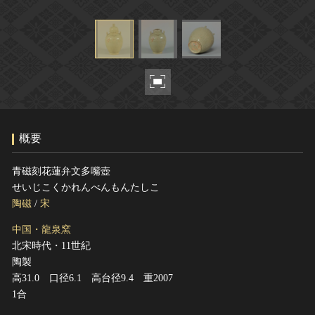
ヘルプ
このサイトについて
世界遺産
関連サイトリンク
無形文化遺産
サイトマップ
動画で見る無形の文化財
サイトのご意見はこちら
概要
文化遺産データベース
国指定文化財等データベース
青磁刻花蓮弁文多嘴壺
せいじこくかれんべんもんたしこ
陶磁
/
宋
中国・龍泉窯
北宋時代・11世紀
陶製
高31.0 口径6.1 高台径9.4 重2007
1合