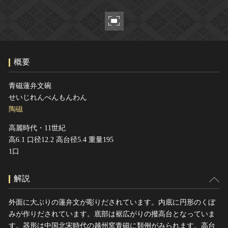
ヘルプ
このサイトについて
世界遺産
関連サイトリンク
無形文化遺産
サイトマップ
動画で見る無形の文化財
概要
サイトのご意見はこちら
青磁蓮弁文碗
せいじれんべんもんわん
文化遺産データベース
陶磁
国指定文化財等データベース
高麗時代・11世紀
高6.1 口径12.2 高台径5.4 重量195
1口
解説
外面に大ぶりの蓮弁文が彫りだされています。内底に円形のくぼ
みが作りだされています。底部は裾広がりの撥高台となっていま
す。器形は中国北宋時代の越州窯青磁に類例がみられます。高台