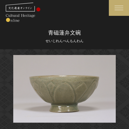
検索
青磁蓮弁文碗
せいじれんべんもんわん
さらに詳細検索
さらに詳細検索
トップ
媒体資料・関連記事等
作品一覧
博物館、美術館の皆さまへ
カテゴリで見る
文化庁よりご挨拶
世界遺産と無形文化遺産
今月のみどころ
全国の美術館・博物館
お知らせ一覧