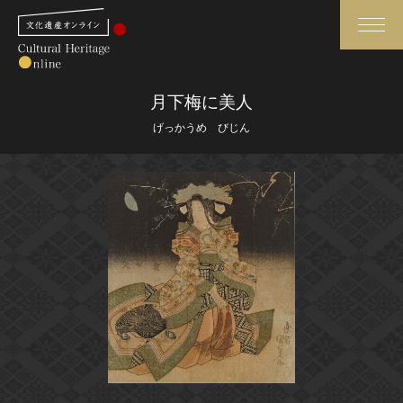
検索
月下梅に美人
げっかうめ びじん
さらに詳細検索
さらに詳細検索
トップ
媒体資料・関連記事等
作品一覧
博物館、美術館の皆さまへ
カテゴリで見る
文化庁よりご挨拶
世界遺産と無形文化遺産
今月のみどころ
全国の美術館・博物館
お知らせ一覧