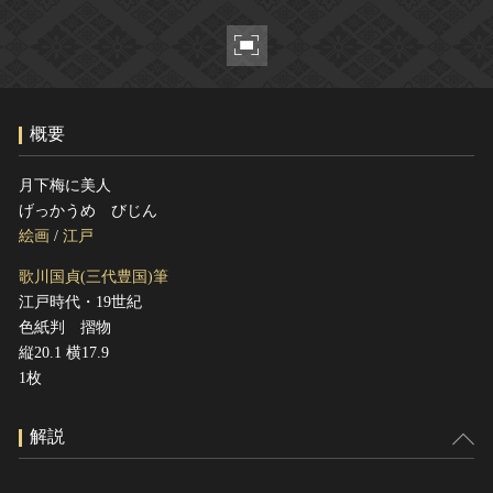
ヘルプ
このサイトについて
世界遺産
関連サイトリンク
無形文化遺産
サイトマップ
動画で見る無形の文化財
概要
サイトのご意見はこちら
月下梅に美人
げっかうめ びじん
文化遺産データベース
絵画
/
江戸
国指定文化財等データベース
歌川国貞(三代豊国)筆
江戸時代・19世紀
色紙判 摺物
縦20.1 横17.9
1枚
解説