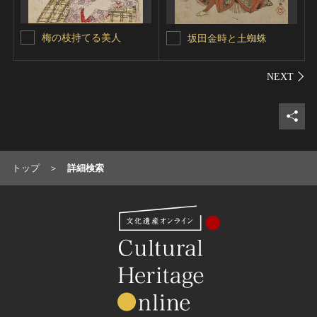
梅の枝持てる美人
坂田金時と土蜘蛛
シェ
トップ
詳細検索