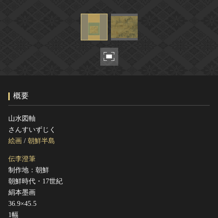
ヘルプ
このサイトについて
世界遺産
関連サイトリンク
無形文化遺産
サイトマップ
動画で見る無形の文化財
サイトのご意見はこちら
概要
文化遺産データベース
国指定文化財等データベース
山水図軸
さんすいずじく
絵画
/
朝鮮半島
伝李澄筆
制作地：朝鮮
朝鮮時代・17世紀
絹本墨画
36.9×45.5
1幅