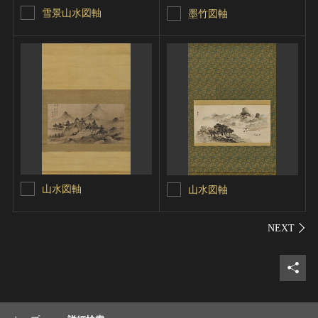
雪景山水図軸
墨竹図軸
山水図軸
山水図軸
シェ