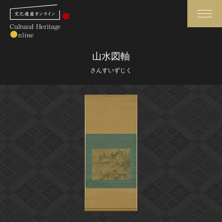
検索
山水図軸
さんすいずじく
さらに詳細検索
さらに詳細検索
トップ
媒体資料・関連記事等
作品一覧
博物館、美術館の皆さまへ
カテゴリで見る
文化庁よりご挨拶
世界遺産と無形文化遺産
今月のみどころ
全国の美術館・博物館
お知らせ一覧