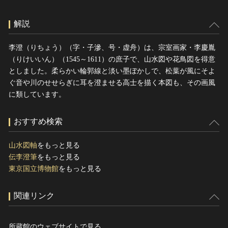
解説
李澄（りちょう）（字・子滲、号・虚舟）は、宗室画家・李慶胤
（りけいいん）（1545～1611）の庶子で、山水図や花鳥図を得意
としました。柔らかい輪郭線と淡い墨ぼかしで、松葉が風にそよ
ぐ音や川のせせらぎに耳を澄ませる高士を描く本図も、その画風
に類しています。
おすすめ検索
山水図軸
をもっと見る
伝李澄筆
をもっと見る
東京国立博物館
をもっと見る
関連リンク
所蔵館のウェブサイトで見る