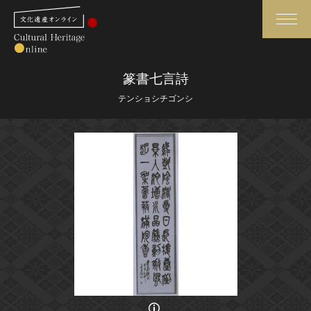
検索
篆書七言詩
テンショシチゴンシ
さらに詳細検索
さらに詳細検索
トップ
媒体資料・関連記事等
作品一覧
博物館、美術館の皆さまへ
カテゴリで見る
文化庁よりご挨拶
世界遺産と無形文化遺産
今月のみどころ
全国の美術館・博物館
お知らせ一覧
画像の利用条件等に関しては、登録館へお問い合わせください。