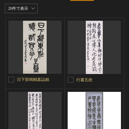
20件で表示
日下部鳴鶴墓誌銘
行書五絶