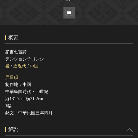
ヘルプ
このサイトについて
世界遺産
関連サイトリンク
無形文化遺産
サイトマップ
動画で見る無形の文化財
概要
サイトのご意見はこちら
篆書七言詩
テンショシチゴンシ
文化遺産データベース
書
/
近現代
/
中国
国指定文化財等データベース
呉昌碩
制作地：中国
中華民国時代・20世紀
縦131.7cm:横31.2cm
1幅
銘文：中華民国三年四月
解説