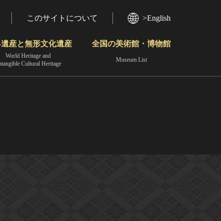
このサイトについて
>English
界遺産と無形文化遺産
全国の美術館・博物館
World Heritage and
Museum List
ntangible Cultural Heritage
今月のみどころ
動画で見る無形の文化財
地域から見る