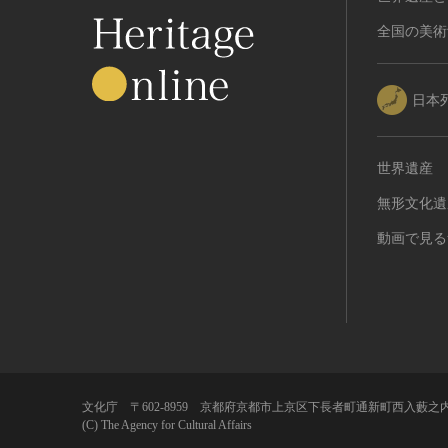
全国の美術
日本
世界遺産
無形文化遺
動画で見る
文化庁 〒602-8959 京都府京都市上京区下長者町通新町西入藪之内
(C) The Agency for Cultural Affairs