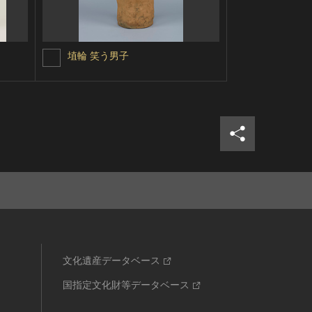
埴輪 笑う男子
埴輪 女子
シェア
ツイ
文化遺産データベース
国指定文化財等データベース