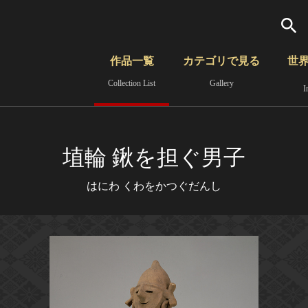
検索
作品一覧
カテゴリで見る
世
Collection List
Gallery
I
さらに詳細検索
覧
時代から見る
無形文化遺産
分野から見る
埴輪 鍬を担ぐ男子
はにわ くわをかつぐだんし