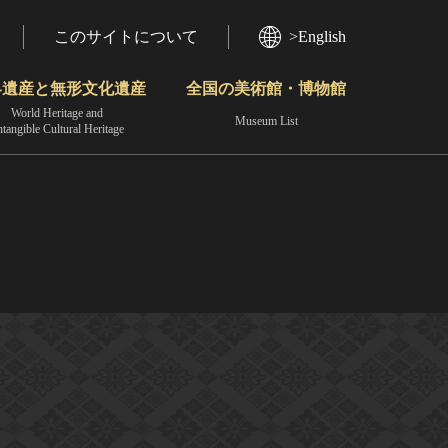
このサイトについて
>English
界遺産と無形文化遺産
全国の美術館・博物館
World Heritage and
Museum List
ntangible Cultural Heritage
今月のみどころ
動画で見る無形の文化財
地域から見る