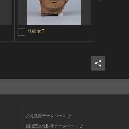
埴輪 女子
埴輪 男子頭
シェア
ツイ
文化遺産データベース
国指定文化財等データベース