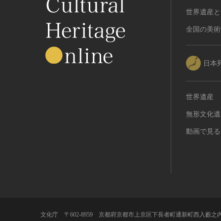
世界遺産と
全国の美術
日本
世界遺産
無形文化遺
動画で見る
文化庁 〒602-8959 京都府京都市上京区下長者町通新町西入藪之内