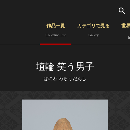
検索
作品一覧
カテゴリで見る
世
Collection List
Gallery
I
さらに詳細検索
覧
時代から見る
無形文化遺産
分野から見る
埴輪 笑う男子
はにわ わらうだんし