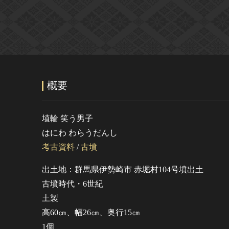
概要
埴輪 笑う男子
はにわ わらうだんし
考古資料
/
古墳
出土地：群馬県伊勢崎市 赤堀村104号墳出土
古墳時代・6世紀
土製
高60㎝、幅26㎝、奥行15㎝
1個