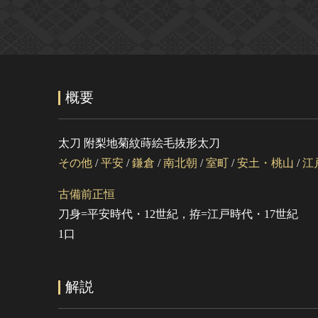
概要
太刀 附梨地菊紋蒔絵毛抜形太刀
その他
/
平安
/
鎌倉
/
南北朝
/
室町
/
安土・桃山
/
江
古備前正恒
刀身=平安時代・12世紀，拵=江戸時代・17世紀
1口
解説