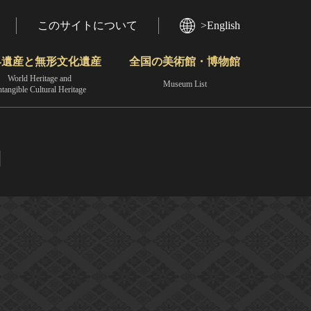
このサイトについて
>English
界遺産と無形文化遺産
全国の美術館・博物館
World Heritage and
Museum List
ntangible Cultural Heritage
今月のみどころ
動画で見る無形の文化財
地域から見る
刀