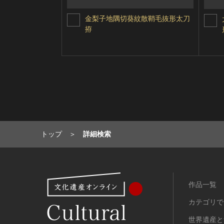
金梨子地隅切葵紋散鞘毛抜形太刀
拵
トップ
詳細検索
作品一覧
カテゴリで
世界遺産と