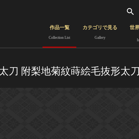
検索
作品一覧
カテゴリで見る
世
Collection List
Gallery
I
さらに詳細検索
覧
時代から見る
無形文化遺産
分野から見る
太刀 附梨地菊紋蒔絵毛抜形太