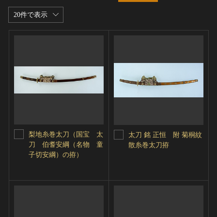
20件で表示
梨地糸巻太刀（国宝 太
太刀 銘 正恒 附 菊桐紋
刀 伯耆安綱（名物 童
散糸巻太刀拵
子切安綱）の拵）