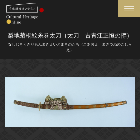
検索
梨地菊桐紋糸巻太刀（太刀 古青江正恒の拵）
なしじきくきりもんまきえいとまきのたち（こあおえ まさつねのこしら
さらに詳細検索
え）
さらに詳細検索
トップ
媒体資料・関連記事等
作品一覧
博物館、美術館の皆さまへ
カテゴリで見る
文化庁よりご挨拶
世界遺産と無形文化遺産
今月のみどころ
全国の美術館・博物館
お知らせ一覧