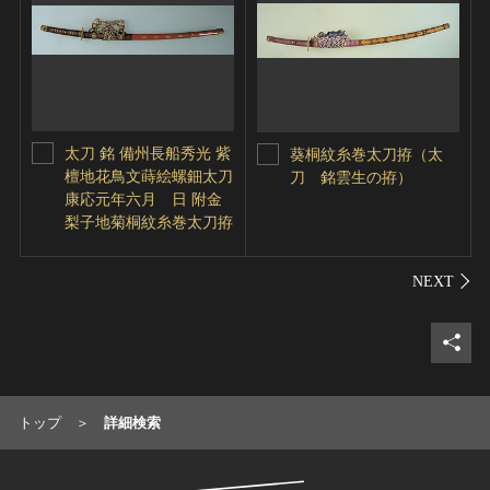
太刀 銘 備州長船秀光 紫
葵桐紋糸巻太刀拵（太
檀地花鳥文蒔絵螺鈿太刀
刀 銘雲生の拵）
康応元年六月 日 附金
梨子地菊桐紋糸巻太刀拵
シェ
トップ
詳細検索