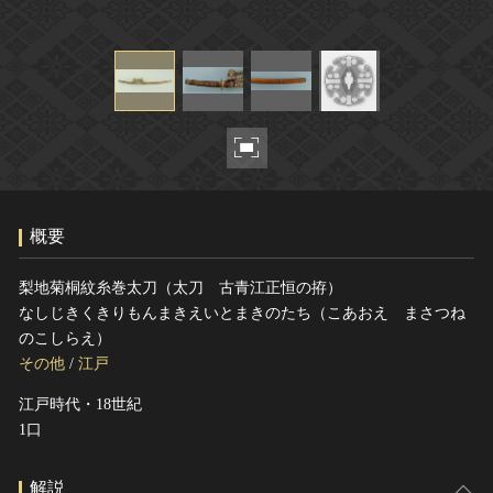
ヘルプ
このサイトについて
世界遺産
関連サイトリンク
無形文化遺産
サイトマップ
動画で見る無形の文化財
サイトのご意見はこちら
文化遺産データベース
概要
国指定文化財等データベース
梨地菊桐紋糸巻太刀（太刀 古青江正恒の拵）
なしじきくきりもんまきえいとまきのたち（こあおえ まさつね
のこしらえ）
その他
/
江戸
江戸時代・18世紀
1口
解説