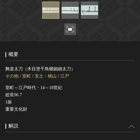
ヘルプ
このサイトについて
世界遺産
関連サイトリンク
無形文化遺産
サイトマップ
動画で見る無形の文化財
サイトのご意見はこちら
概要
文化遺産データベース
舞楽太刀（木目塗千鳥螺鈿細太刀）
国指定文化財等データベース
その他
/
室町
/
安土・桃山
/
江戸
室町～江戸時代・14～18世紀
総長96.7
1振
重要文化財
解説