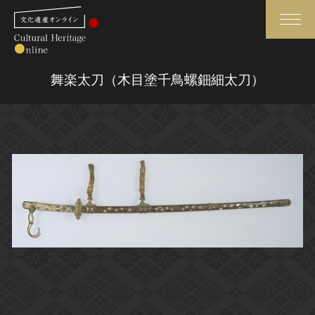
検索
舞楽太刀（木目塗千鳥螺鈿細太刀）
さらに詳細検索
さらに詳細検索
トップ
媒体資料・関連記事等
作品一覧
博物館、美術館の皆さまへ
カテゴリで見る
文化庁よりご挨拶
世界遺産と無形文化遺産
今月のみどころ
全国の美術館・博物館
お知らせ一覧