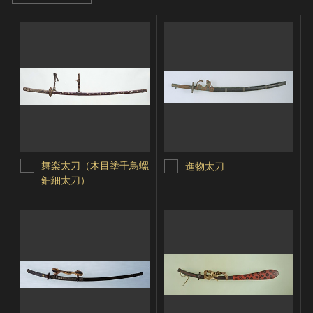
舞楽太刀（木目塗千鳥螺
進物太刀
鈿細太刀）