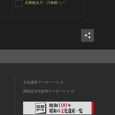
兵庫鎖太刀〈刀身銘一／〉
模造 鶴丸
シェア
ツイ
文化遺産データベース
国指定文化財等データベース