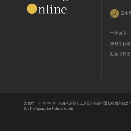
日本
世界遺産
無形文化遺
動画で見る
文化庁 〒602-8959 京都府京都市上京区下長者町通新町西入藪之内
(C) The Agency for Cultural Affairs