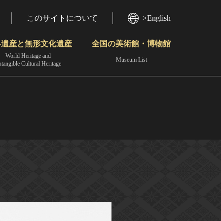
このサイトについて
>English
界遺産と無形文化遺産
全国の美術館・博物館
World Heritage and
Museum List
ntangible Cultural Heritage
今月のみどころ
動画で見る無形の文化財
地域から見る