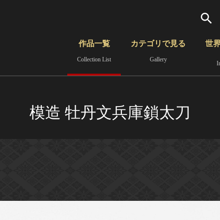
検索
作品一覧
カテゴリで見る
世
Collection List
Gallery
I
さらに詳細検索
覧
時代から見る
無形文化遺産
分野から見る
模造 牡丹文兵庫鎖太刀