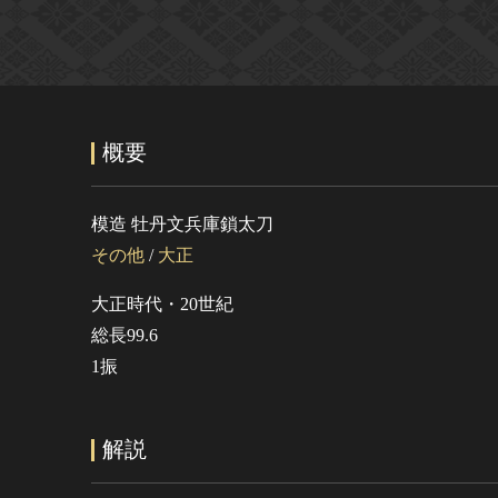
概要
模造 牡丹文兵庫鎖太刀
その他
/
大正
大正時代・20世紀
総長99.6
1振
解説