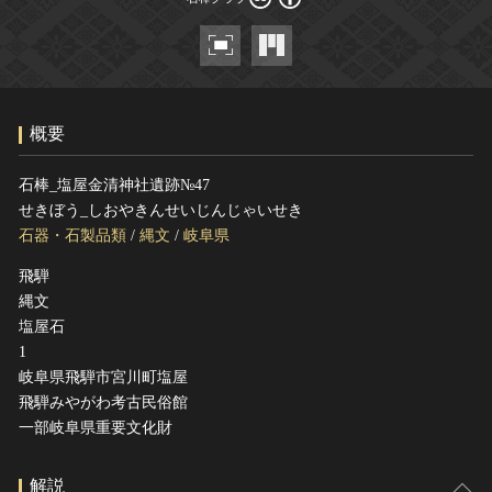
ヘルプ
このサイトについて
世界遺産
関連サイトリンク
無形文化遺産
サイトマップ
動画で見る無形の文化財
概要
サイトのご意見はこちら
石棒_塩屋金清神社遺跡№47
せきぼう_しおやきんせいじんじゃいせき
文化遺産データベース
石器・石製品類
/
縄文
/
岐阜県
国指定文化財等データベース
飛騨
縄文
塩屋石
1
岐阜県飛騨市宮川町塩屋
飛騨みやがわ考古民俗館
一部岐阜県重要文化財
解説