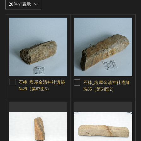
20件で表示
石棒_塩屋金清神社遺跡
石棒_塩屋金清神社遺跡
№29（第67図5）
№35（第64図2）