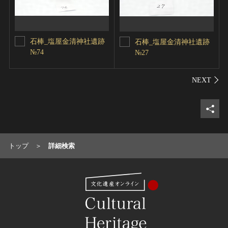
石棒_塩屋金清神社遺跡
石棒_塩屋金清神社遺跡
№74
№27
シェ
トップ
詳細検索