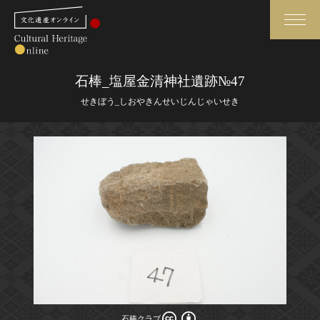
検索
石棒_塩屋金清神社遺跡№47
せきぼう_しおやきんせいじんじゃいせき
さらに詳細検索
さらに詳細検索
トップ
媒体資料・関連記事等
作品一覧
博物館、美術館の皆さまへ
カテゴリで見る
文化庁よりご挨拶
世界遺産と無形文化遺産
今月のみどころ
全国の美術館・博物館
お知らせ一覧
石棒クラブ
石棒クラブ