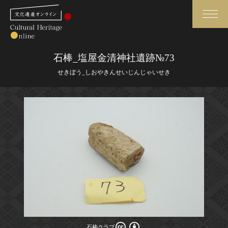
検索
石棒_塩屋金清神社遺跡№73
せきぼう_しおやきんせいじんじゃいせき
さらに詳細検索
さらに詳細検索
トップ
媒体資料・関連記事等
作品一覧
博物館、美術館の皆さまへ
カテゴリで見る
文化庁よりご挨拶
世界遺産と無形文化遺産
今月のみどころ
全国の美術館・博物館
お知らせ一覧
石棒クラブ
石棒クラブ