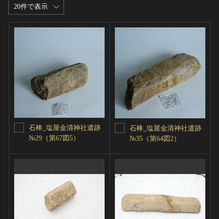
20件で表示
石棒_塩屋金清神社遺跡
石棒_塩屋金清神社遺跡
№29（第67図5）
№35（第64図2）