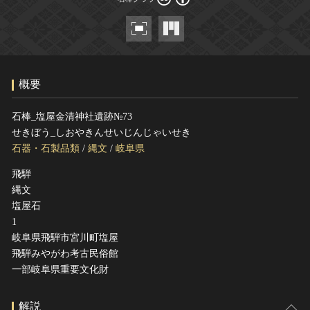
ヘルプ
このサイトについて
世界遺産
関連サイトリンク
無形文化遺産
サイトマップ
動画で見る無形の文化財
概要
サイトのご意見はこちら
石棒_塩屋金清神社遺跡№73
せきぼう_しおやきんせいじんじゃいせき
文化遺産データベース
石器・石製品類
/
縄文
/
岐阜県
国指定文化財等データベース
飛騨
縄文
塩屋石
1
岐阜県飛騨市宮川町塩屋
飛騨みやがわ考古民俗館
一部岐阜県重要文化財
解説