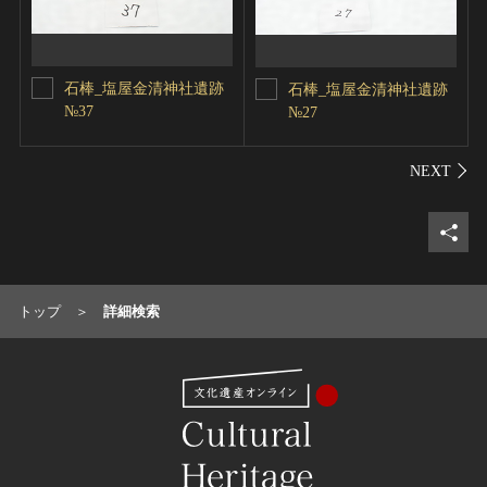
石棒_塩屋金清神社遺跡
石棒_塩屋金清神社遺跡
№37
№27
シェ
トップ
詳細検索