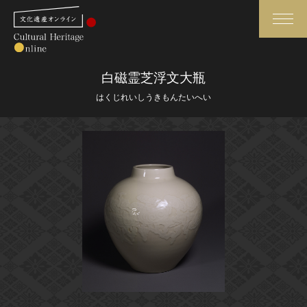
検索
白磁霊芝浮文大瓶
はくじれいしうきもんたいへい
さらに詳細検索
さらに詳細検索
トップ
媒体資料・関連記事等
作品一覧
博物館、美術館の皆さまへ
カテゴリで見る
文化庁よりご挨拶
世界遺産と無形文化遺産
今月のみどころ
全国の美術館・博物館
お知らせ一覧