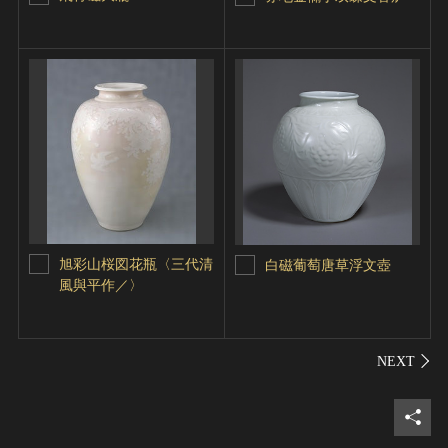
旭彩山桜図花瓶〈三代清
白磁葡萄唐草浮文壺
風與平作／〉
シェ