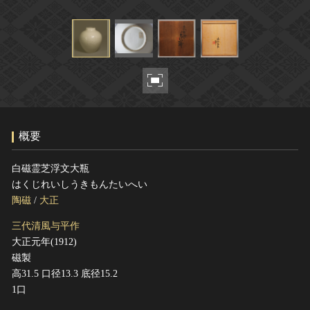
ヘルプ
このサイトについて
世界遺産
関連サイトリンク
無形文化遺産
サイトマップ
動画で見る無形の文化財
サイトのご意見はこちら
概要
文化遺産データベース
国指定文化財等データベース
白磁霊芝浮文大瓶
はくじれいしうきもんたいへい
陶磁
/
大正
三代清風与平作
大正元年(1912)
磁製
高31.5 口径13.3 底径15.2
1口