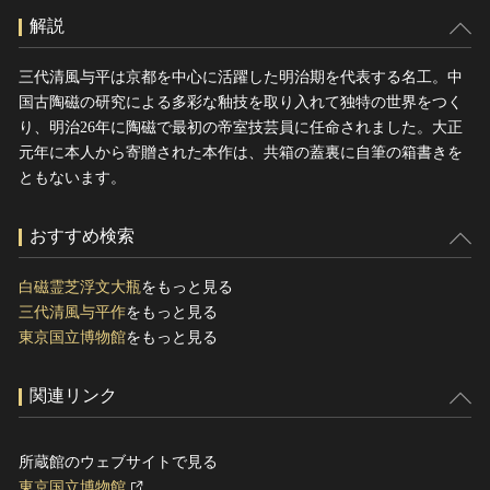
解説
三代清風与平は京都を中心に活躍した明治期を代表する名工。中
国古陶磁の研究による多彩な釉技を取り入れて独特の世界をつく
り、明治26年に陶磁で最初の帝室技芸員に任命されました。大正
元年に本人から寄贈された本作は、共箱の蓋裏に自筆の箱書きを
ともないます。
おすすめ検索
白磁霊芝浮文大瓶
をもっと見る
三代清風与平作
をもっと見る
東京国立博物館
をもっと見る
関連リンク
所蔵館のウェブサイトで見る
東京国立博物館