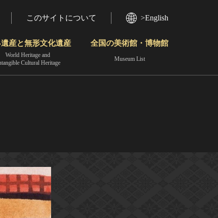
このサイトについて
>English
界遺産と無形文化遺産
全国の美術館・博物館
World Heritage and
Museum List
ntangible Cultural Heritage
今月のみどころ
動画で見る無形の文化財
地域から見る