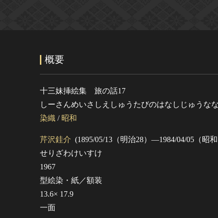
概要
十三妹挿絵集 旅の話17
しーさんめいさしえしゅうたびのはなしじゅうな
染織
/
昭和
芹沢銈介
(1895/05/13（明治28）―1984/04/05（昭和
せりざわけいすけ
1967
型絵染・紙／額装
13.6× 17.9
一面