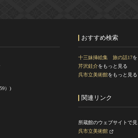
おすすめ検索
十三妹挿絵集 旅の話17
を
な
芹沢銈介
をもっと見る
呉市立美術館
をもっと見る
59）)
関連リンク
所蔵館のウェブサイトで見
呉市立美術館