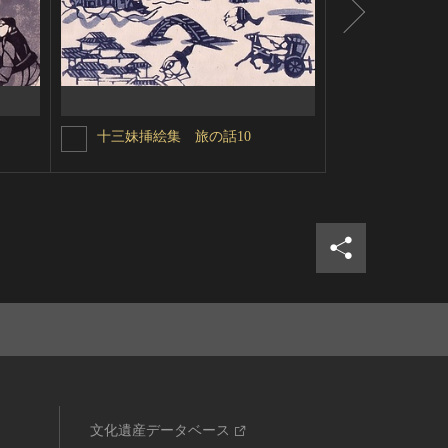
十三妹挿絵集 旅の話10
十三妹挿絵
シェア
ツイ
文化遺産データベース