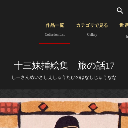
検索
作品一覧
カテゴリで見る
世
Collection List
Gallery
I
さらに詳細検索
覧
時代から見る
無形文化遺産
分野から見る
十三妹挿絵集 旅の話17
しーさんめいさしえしゅうたびのはなしじゅうなな