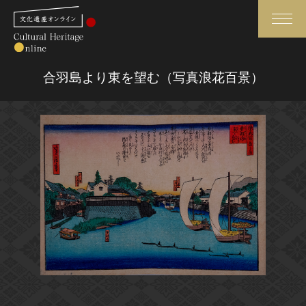
検索
合羽島より東を望む（写真浪花百景）
さらに詳細検索
さらに詳細検索
トップ
媒体資料・関連記事等
作品一覧
博物館、美術館の皆さまへ
カテゴリで見る
文化庁よりご挨拶
世界遺産と無形文化遺産
今月のみどころ
全国の美術館・博物館
お知らせ一覧