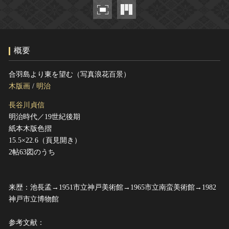
ヘルプ
このサイトについて
世界遺産
関連サイトリンク
無形文化遺産
概要
サイトマップ
動画で見る無形の文化財
サイトのご意見はこちら
合羽島より東を望む（写真浪花百景）
木版画
/
明治
長谷川貞信
文化遺産データベース
明治時代／19世紀後期
国指定文化財等データベース
紙本木版色摺
15.5×22.6（頁見開き）
2帖63図のうち
来歴：池長孟→1951市立神戸美術館→1965市立南蛮美術館→1982
神戸市立博物館
参考文献：