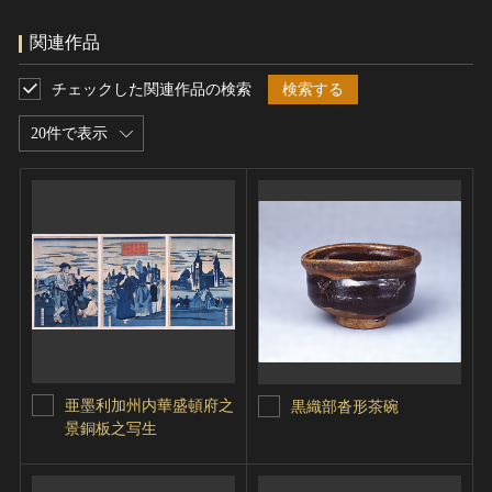
関連作品
チェックした関連作品の検索
検索する
20件で表示
亜墨利加州内華盛頓府之
黒織部沓形茶碗
景銅板之写生