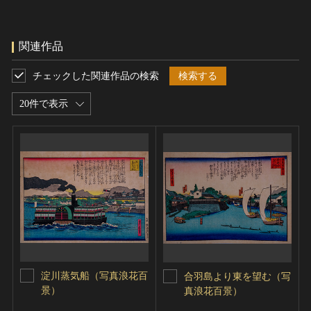
関連作品
チェックした関連作品の検索
検索する
20件で表示
淀川蒸気船（写真浪花百
合羽島より東を望む（写
景）
真浪花百景）