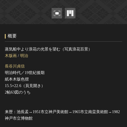
ヘルプ
このサイトについて
世界遺産
関連サイトリンク
無形文化遺産
サイトマップ
動画で見る無形の文化財
概要
サイトのご意見はこちら
蒸気船中より浪花の光景を望む（写真浪花百景）
木版画
/
明治
文化遺産データベース
長谷川貞信
国指定文化財等データベース
明治時代／19世紀後期
紙本木版色摺
15.5×22.6（頁見開き）
2帖63図のうち
来歴：池長孟→1951市立神戸美術館→1965市立南蛮美術館→1982
神戸市立博物館