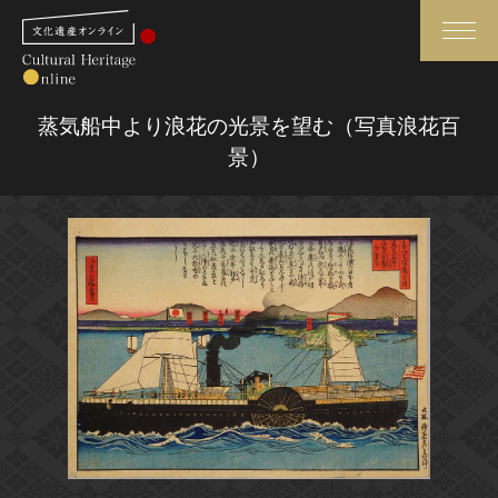
検索
蒸気船中より浪花の光景を望む（写真浪花百
景）
さらに詳細検索
さらに詳細検索
トップ
媒体資料・関連記事等
作品一覧
博物館、美術館の皆さまへ
カテゴリで見る
文化庁よりご挨拶
世界遺産と無形文化遺産
今月のみどころ
全国の美術館・博物館
お知らせ一覧