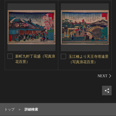
新町九軒丁花盛（写真浪
玉江橋より天王寺塔遠景
花百景）
（写真浪花百景）
シェ
トップ
詳細検索