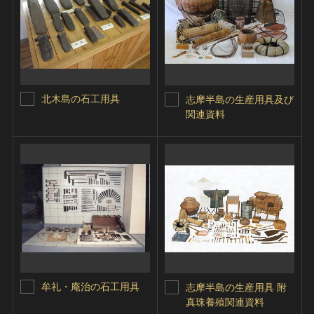
北木島の石工用具
志摩半島の生産用具及び
関連資料
牟礼・庵治の石工用具
志摩半島の生産用具 附
真珠養殖関連資料