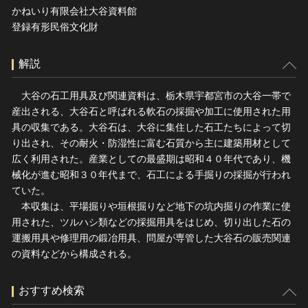
かねいり有限会社大谷資料館
登録有形民俗文化財
解説
大谷の石工用具及び関連資料は、栃木県宇都宮市の大谷一帯で
産出される、大谷石と呼ばれる軟石の採掘や加工に使用された用
具の収集である。大谷石は、大谷に集住した石工たちによって切
り出され、その耐火・防湿性に富む石質から主に建築用材として
広く利用された。産業としての最盛期は昭和４０年代であり、機
械化が進む昭和３０年代まで、石工による手掘りの採掘が行われ
ていた。
本収集は、平場掘りや垣根掘りなど地下の坑内掘りの作業に使
用された、ツルハシ類などの採掘用具をはじめ、切り出した石の
運搬用具や修理用の鍛冶用具、問屋が専管した大谷石の販売関連
の資料などから構成される。
おすすめ検索