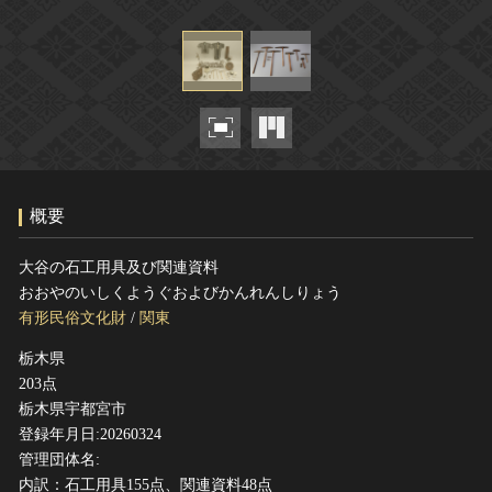
ヘルプ
このサイトについて
世界遺産
関連サイトリンク
無形文化遺産
サイトマップ
動画で見る無形の文化財
サイトのご意見はこちら
概要
文化遺産データベース
国指定文化財等データベース
大谷の石工用具及び関連資料
おおやのいしくようぐおよびかんれんしりょう
有形民俗文化財
/
関東
栃木県
203点
栃木県宇都宮市
登録年月日:20260324
管理団体名:
内訳：石工用具155点、関連資料48点