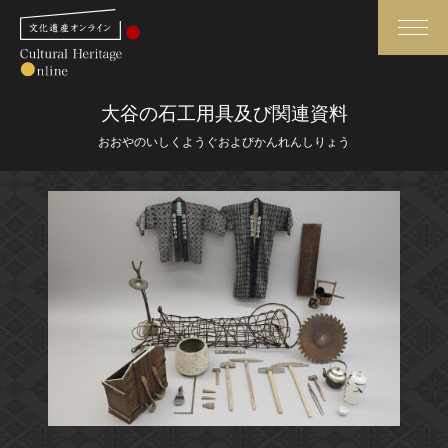
検索
大谷の石工用具及び関連資料
おおやのいしくようぐおよびかんれんしりょう
さらに詳細検索
さらに詳細検索
トップ
媒体資料・関連記事等
作品一覧
博物館、美術館の皆さまへ
カテゴリで見る
文化庁よりご挨拶
世界遺産と無形文化遺産
今月のみどころ
全国の美術館・博物館
お知らせ一覧