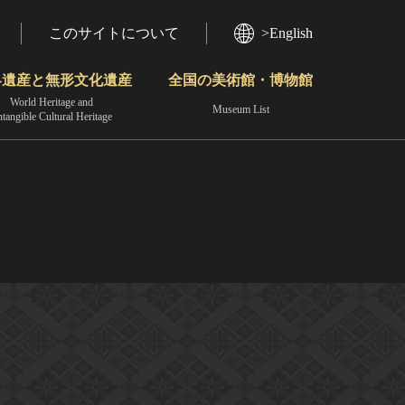
このサイトについて
>English
界遺産と無形文化遺産
全国の美術館・博物館
World Heritage and
Museum List
ntangible Cultural Heritage
今月のみどころ
動画で見る無形の文化財
地域から見る