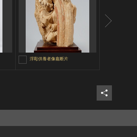
浮彫供養者像龕断片
木造 女神
シェア
ツイ