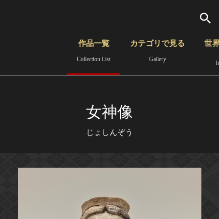
検索
作品一覧
カテゴリで見る
世
Collection List
Gallery
I
さらに詳細検索
覧
時代から見る
無形文化遺産
分野から見る
女神像
じょしんぞう