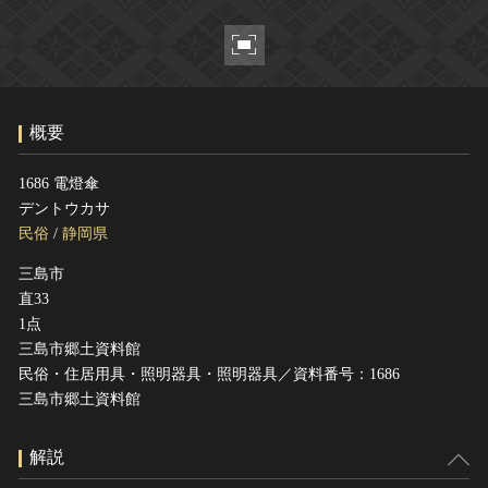
ヘルプ
このサイトについて
世界遺産
関連サイトリンク
無形文化遺産
サイトマップ
動画で見る無形の文化財
概要
サイトのご意見はこちら
1686 電燈傘
デントウカサ
文化遺産データベース
民俗
/
静岡県
国指定文化財等データベース
三島市
直33
1点
三島市郷土資料館
民俗・住居用具・照明器具・照明器具／資料番号：1686
三島市郷土資料館
解説