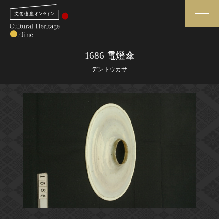
検索
1686 電燈傘
デントウカサ
さらに詳細検索
さらに詳細検索
トップ
媒体資料・関連記事等
作品一覧
博物館、美術館の皆さまへ
カテゴリで見る
文化庁よりご挨拶
世界遺産と無形文化遺産
今月のみどころ
全国の美術館・博物館
お知らせ一覧