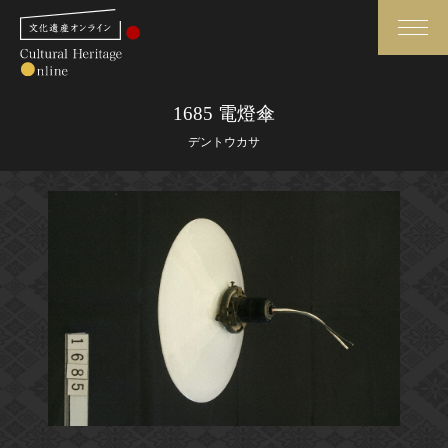
検索
1685 電燈傘
デントウカサ
さらに詳細検索
さらに詳細検索
トップ
媒体資料・関連記事等
作品一覧
博物館、美術館の皆さまへ
カテゴリで見る
文化庁よりご挨拶
世界遺産と無形文化遺産
今月のみどころ
全国の美術館・博物館
お知らせ一覧