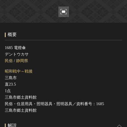
ヘルプ
このサイトについて
世界遺産
関連サイトリンク
無形文化遺産
サイトマップ
動画で見る無形の文化財
概要
サイトのご意見はこちら
1685 電燈傘
デントウカサ
文化遺産データベース
民俗
/
静岡県
国指定文化財等データベース
昭和戦中～戦後
三島市
直23.5
1点
三島市郷土資料館
民俗・住居用具・照明器具・照明器具／資料番号：1685
三島市郷土資料館
解説