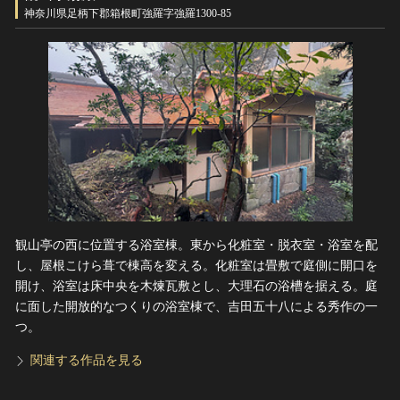
ヘルプ
神奈川県足柄下郡箱根町強羅字強羅1300-85
このサイトについて
世界遺産
関連サイトリンク
無形文化遺産
サイトマップ
動画で見る無形の文化財
サイトのご意見はこちら
文化遺産データベース
国指定文化財等データベース
観山亭の西に位置する浴室棟。東から化粧室・脱衣室・浴室を配
し、屋根こけら葺で棟高を変える。化粧室は畳敷で庭側に開口を
開け、浴室は床中央を木煉瓦敷とし、大理石の浴槽を据える。庭
に面した開放的なつくりの浴室棟で、吉田五十八による秀作の一
つ。
関連する作品を見る