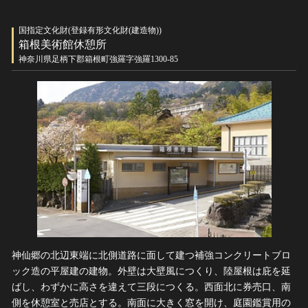
国指定文化財(登録有形文化財(建造物))
箱根美術館休憩所
神奈川県足柄下郡箱根町強羅字強羅1300-85
神仙郷の北辺東端に北側道路に面して建つ補強コンクリートブロ
ック造の平屋建の建物。外壁は大壁風につくり、陸屋根は庇を延
ばし、わずかに高さを違えて三段につくる。西面北に券売口、南
側を休憩室と売店とする。南面に大きく窓を開け、庭園鑑賞用の