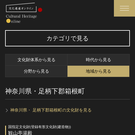
検索
カテゴリで見る
さらに詳細検索
文化財体系から見る
時代から見る
さらに詳細検索
分野から見る
地域から見る
神奈川県・足柄下郡箱根町
トップ
媒体資料・関連記事等
作品一覧
博物館、美術館の皆さまへ
カテゴリで見る
文化庁よりご挨拶
神奈川県・ 足柄下郡箱根町の文化財を見る
世界遺産と無形文化遺産
今月のみどころ
国指定文化財(登録有形文化財(建造物))
全国の美術館・博物館
お知らせ一覧
観山亭湯殿