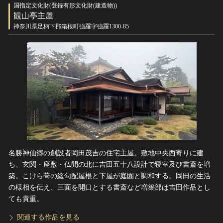
国指定文化財(登録有形文化財(建造物))
観山亭主屋
神奈川県足柄下郡箱根町強羅字強羅1300-85
名勝神仙郷の創設者岡田茂吉の住宅主屋。敷地中央西寄りに建
ち、玄関・座敷・仏間の北に吉田五十八設計で寝室及び書斎を増
築。こけら葺の緩勾配屋根と下屋が庭園と調和する。岡田の生活
の様相を伝え、三面を開口とする書斎など増築部は吉田作品とし
ても貴重。
関連する作品を見る