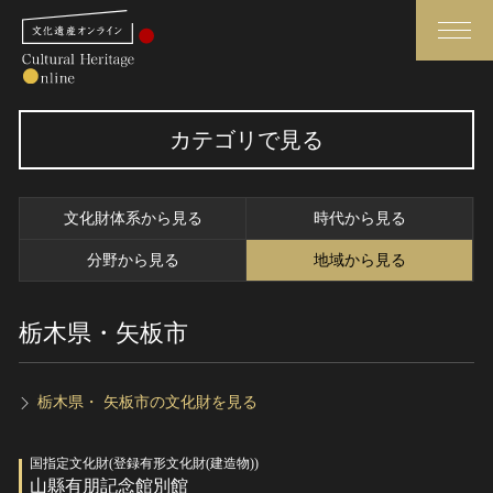
検索
カテゴリで見る
さらに詳細検索
文化財体系から見る
時代から見る
さらに詳細検索
分野から見る
地域から見る
栃木県・矢板市
トップ
媒体資料・関連記事等
作品一覧
博物館、美術館の皆さまへ
カテゴリで見る
文化庁よりご挨拶
栃木県・ 矢板市の文化財を見る
世界遺産と無形文化遺産
今月のみどころ
国指定文化財(登録有形文化財(建造物))
全国の美術館・博物館
お知らせ一覧
山縣有朋記念館別館