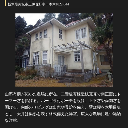
ヘルプ
栃木県矢板市上伊佐野字一本木1022-344
このサイトについて
世界遺産
関連サイトリンク
無形文化遺産
サイトマップ
動画で見る無形の文化財
サイトのご意見はこちら
文化遺産データベース
国指定文化財等データベース
山縣有朋が拓いた農場に所在。二階建寄棟造桟瓦葺で南正面にド
ーマー窓を掲げる。パーゴラ付ポーチを設け、上下窓や両開窓を
開ける。内部のリビングは出窓や暖炉を備え、壁は腰を木羽目板
とし、天井は梁形を表す格式備えた洋室。広大な農場に建つ瀟洒
な洋館。