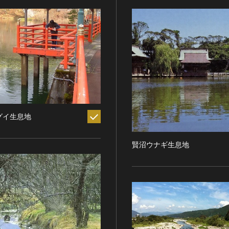
グイ生息地
賢沼ウナギ生息地