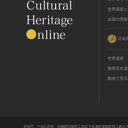
植物
世界遺産と
地質鉱物
全国の美術
天然保護区域
文化的景観
伝統的建造物群
日本
武家町
宿場町
世界遺産
港町
無形文化遺
農・山村集落
その他
動画で見る
文化財保存技術
建造物
美術工芸品
伝統芸能
工芸技術
民俗芸能
文化庁 〒602-8959 京都府京都市上京区下長者町通新町西入藪之内