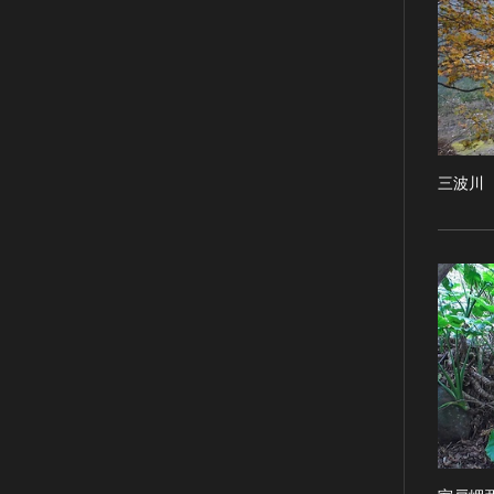
RESTRICTIONS（著作権なし-
能楽
他の法的制限あり）
文楽
NO COPYRIGHT - UNITED
歌舞伎
STATES（著作権なし-米国の法
律上）
音楽
COPYRIGHT NOT
その他
EVALUATED（著作権未評価）
工芸技術
三波川
COPYRIGHT
金工
UNDETERMINED（著作権未決
定）
漆芸
NO KNOWN COPYRIGHT（知
染織
る限り著作権なし）
陶芸
COPYRIGHT UNDETERMINED
その他
- JP ORPHAN WORK（著作権未
生活文化
決定-裁定制度利用著作物）
生活文化（食文化を除く）
食文化
その他
民俗