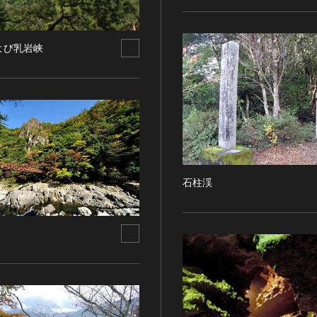
よび乳岩峡
石柱渓