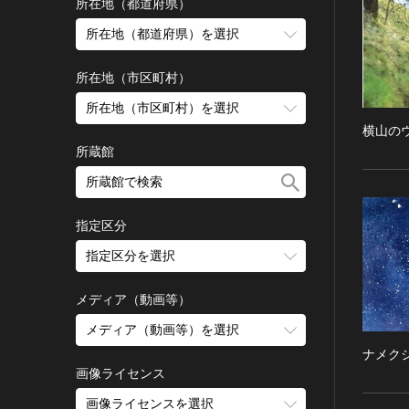
古墳 [日本]
所在地（都道府県）
宗教建築
飛鳥 [日本]
所在地（都道府県）を選択
城郭建築
奈良 [日本]
住居建築
所在地（市区町村）
平安 [日本]
近世以前その他
鎌倉 [日本]
所在地（市区町村）を選択
近代その他
南北朝 [日本]
横山の
所蔵館
絵画
室町 [日本]
日本画
安土・桃山 [日本]
油彩画
江戸 [日本]
指定区分
水彩
明治 [日本]
素描
指定区分を選択
大正 [日本]
東洋画(日本画を除く)
昭和以降 [日本]
国宝
メディア（動画等）
その他
昭和 [日本]
重要文化財
メディア（動画等）を選択
版画
平成 [日本]
登録有形文化財
ナメク
木版画
令和 [日本]
動画
重要無形文化財
画像ライセンス
銅版画
旧石器 [朝鮮半島]
高画質画像
登録無形文化財
画像ライセンスを選択
リトグラフ（石版画）