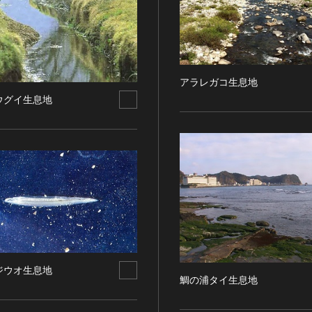
アラレガコ生息地
ウグイ生息地
ジウオ生息地
鯛の浦タイ生息地