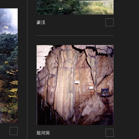
豪渓
龍河洞