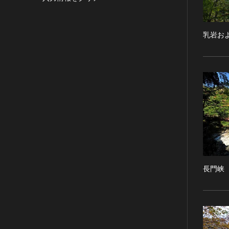
目的の利用可）
写真
有形文化財(建造物)
漢 [中国]
IN COPYRIGHT -
デザイン
有形文化財(美術工芸品)
三国 [中国]
NONCOMMERCIAL USE
乳岩お
PERMITTED（著作権あり-非営
書
無形文化財
晋 [中国]
利目的の利用可）
その他
民俗文化財(有形民俗文化財)
五胡十六国 [中国]
IN COPYRIGHT -
考古資料
民俗文化財(無形民俗文化財)
南北朝（六朝） [中国]
RIGHTSHOLDER(S)
石器・石製品類
記念物(史跡)
隋 [中国]
UNLOCATABLE OR
UNIDENTIFIABLE（著作権あ
土器・土製品類
記念物(名勝)
唐 [中国]
り-著作権者不明）
金属製品類
記念物(天然記念物)
五代十国 [中国]
NO COPYRIGHT -
木簡・木製品類
伝統的建造物群保存地区
宋 [中国]
CONTRACTUAL
骨角・牙・貝製品類
文化財保存技術
元 [中国]
RESTRICTIONS（著作権なし-
契約による制限あり）
その他
地方指定文化財
明 [中国]
NO COPYRIGHT -
歴史資料／書跡・典籍／古文書
長門峡
清 [中国]
NONCOMMERCIAL USE
文書・書籍
近現代 [中国]
ONLY（著作権なし-非営利目的
絵図・地図
のみ利用可）
その他
NO COPYRIGHT - OTHER
KNOWN LEGAL
伝統芸能