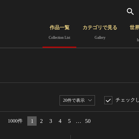
検索
作品一覧
カテゴリで見る
世
Collection List
Gallery
I
さらに詳細検索
覧
時代から見る
無形文化遺産
分野から見る
チェック
20件で表示
1
2
3
4
5
…
50
1000件