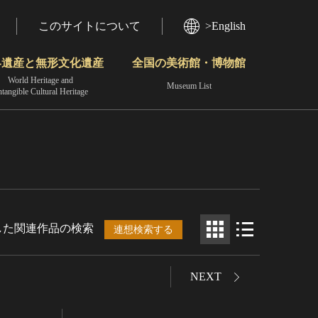
このサイトについて
>English
界遺産と無形文化遺産
全国の美術館・博物館
World Heritage and
Museum List
ntangible Cultural Heritage
今月のみどころ
動画で見る無形の文化財
地域から見る
した関連作品の検索
連想検索する
NEXT