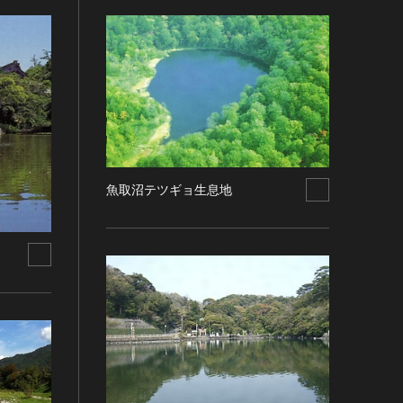
魚取沼テツギョ生息地