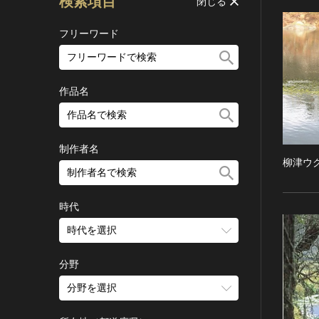
検索項目
閉じる
フリーワード
作品名
制作者名
柳津ウ
時代
時代を選択
旧石器 [日本]
分野
縄文 [日本]
分野を選択
弥生 [日本]
建造物