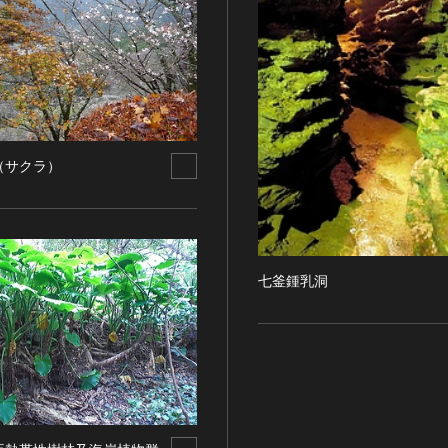
（サクラ）
七釜鍾乳洞