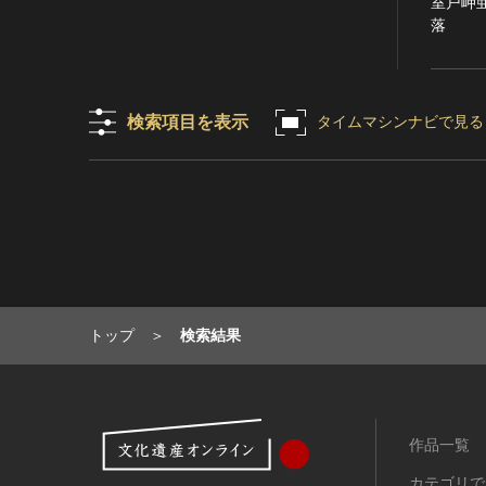
室戸岬
有形民俗文化財
落
無形民俗文化財
史跡
古墳
検索項目を表示
タイムマシンナビで見る
社寺跡又は旧境内
城跡
集落跡
その他
名勝
庭園
渓谷・渓流
トップ
検索結果
海浜
山岳
その他
天然記念物
作品一覧
動物
カテゴリで