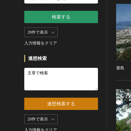
新石器 [朝鮮半島]
記録作成等の措置を講ずべき無
シルクスクリーン
青銅器 [朝鮮半島]
形文化財
CC0
その他
鉄器 [朝鮮半島]
検索する
重要有形民俗文化財
PDM
彫刻
原三国・朝鮮三国 [朝鮮半島]
重要無形民俗文化財
CC BY（表示）
木像
20件で表示
原三国・朝鮮三国 [朝鮮半島]
登録無形民俗文化財
CC BY-SA（表示—継承）
金属像
新羅 [朝鮮半島]
記録作成等の措置を講ずべき無
入力情報をクリア
CC BY-ND（表示—改変禁止）
石像
形の民俗文化財
高麗 [朝鮮半島]
CC BY-NC（表示—非営利）
石膏像
史跡
朝鮮 [朝鮮半島]
連想検索
CC BY-NC-SA（表示—非営利—
その他
名勝
近現代 [朝鮮半島]
継承）
屋島
工芸品
天然記念物
旧石器 [中国]
CC BY-NC-ND（表示—非営利—
改変禁止）
金工
特別史跡
新石器 [中国]
IN COPYRIGHT（著作権あり）
漆工
特別名勝
夏 [中国]
IN COPYRIGHT - EU ORPHAN
染織
特別天然記念物
殷（商） [中国]
WORK（著作権あり-EU孤児著
連想検索する
陶磁
重要文化的景観
周 [中国]
作物）
ガラス
重要伝統的建造物群保存地区
春秋時代 [中国]
IN COPYRIGHT -
20件で表示
その他
EDUCATIONAL USE
選定保存技術
戦国時代 [中国]
PERMITTED（著作権あり-教育
その他の美術
入力情報をクリア
未指定
秦 [中国]