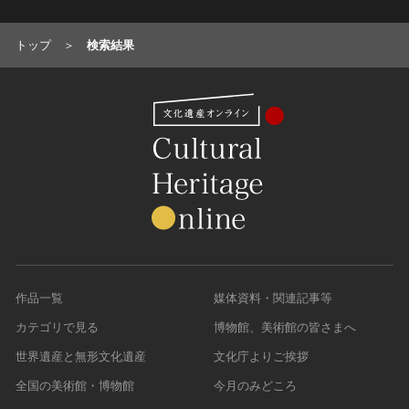
農・山村集落
トップ
検索結果
その他
文化財保存技術
建造物
美術工芸品
伝統芸能
工芸技術
民俗芸能
作品一覧
媒体資料・関連記事等
カテゴリで見る
博物館、美術館の皆さまへ
世界遺産と無形文化遺産
文化庁よりご挨拶
全国の美術館・博物館
今月のみどころ