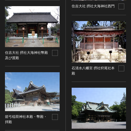
その他
近現代 [朝鮮半島]
CC BY-NC-ND（表示—非営利—改変禁止）
特別史跡
住吉大社 摂社大海神社西門
工芸品
旧石器 [中国]
IN COPYRIGHT（著作権あり）
特別名勝
金工
新石器 [中国]
IN COPYRIGHT - EU ORPHAN WORK（著作権あり-
特別天然記念物
漆工
夏 [中国]
EU孤児著作物）
連想検索する
重要文化的景観
染織
殷（商） [中国]
IN COPYRIGHT - EDUCATIONAL USE
重要伝統的建造物群保存地区
PERMITTED（著作権あり-教育目的の利用可）
入力情報をクリア
陶磁
周 [中国]
20件で表示
選定保存技術
IN COPYRIGHT - NONCOMMERCIAL USE
ガラス
春秋時代 [中国]
住吉大社 摂社大海神社幣殿
PERMITTED（著作権あり-非営利目的の利用可）
未指定
その他
及び渡殿
戦国時代 [中国]
IN COPYRIGHT - RIGHTSHOLDER(S) UNLOCATABLE
有形文化財(建造物)
その他の美術
秦 [中国]
OR UNIDENTIFIABLE（著作権あり-著作権者不明）
石清水八幡宮 摂社狩尾社本
有形文化財(美術工芸品)
殿
写真
漢 [中国]
NO COPYRIGHT - CONTRACTUAL
無形文化財
RESTRICTIONS（著作権なし-契約による制限あり）
デザイン
三国 [中国]
民俗文化財(有形民俗文化財)
NO COPYRIGHT - NONCOMMERCIAL USE ONLY（著
書
晋 [中国]
民俗文化財(無形民俗文化財)
作権なし-非営利目的のみ利用可）
その他
五胡十六国 [中国]
記念物(史跡)
NO COPYRIGHT - OTHER KNOWN LEGAL
考古資料
南北朝（六朝） [中国]
RESTRICTIONS（著作権なし-他の法的制限あり）
記念物(名勝)
石器・石製品類
隋 [中国]
箭弓稲荷神社本殿・幣殿・
NO COPYRIGHT - UNITED STATES（著作権なし-米国
記念物(天然記念物)
拝殿
土器・土製品類
唐 [中国]
の法律上）
伝統的建造物群保存地区