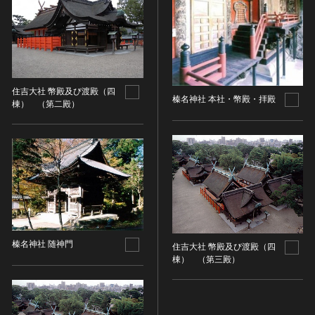
染織
陶芸
その他
生活文化
住吉大社 幣殿及び渡殿（四
生活文化（食文化を除く）
榛名神社 本社・幣殿・拝殿
棟） （第二殿）
食文化
その他
民俗
有形民俗文化財
無形民俗文化財
史跡
古墳
榛名神社 随神門
住吉大社 幣殿及び渡殿（四
社寺跡又は旧境内
棟） （第三殿）
城跡
集落跡
その他