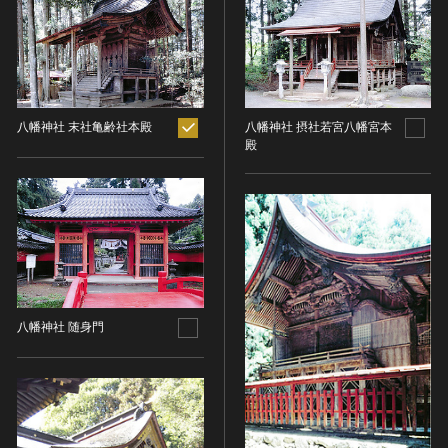
ヘルプ
このサイトについて
世界遺産
時代
関連サイトリンク
無形文化遺産
時代を選択
サイトマップ
動画で見る無形の文化財
八幡神社 末社亀齢社本殿
八幡神社 摂社若宮八幡宮本
サイトのご意見はこちら
殿
旧石器 [日本]
分野
縄文 [日本]
分野を選択
弥生 [日本]
文化遺産データベース
建造物
古墳 [日本]
所在地（都道府県）
国指定文化財等データベース
宗教建築
飛鳥 [日本]
所在地（都道府県）を選択
城郭建築
奈良 [日本]
住居建築
所在地（市区町村）
平安 [日本]
八幡神社 随身門
近世以前その他
鎌倉 [日本]
所在地（市区町村）を選択
近代その他
南北朝 [日本]
所蔵館
絵画
室町 [日本]
日本画
安土・桃山 [日本]