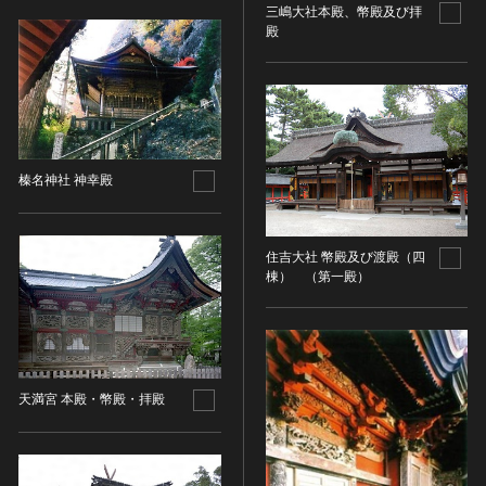
金属製品類
五代十国 [中国]
COPYRIGHT NOT EVALUATED（著作権未評価）
三嶋大社本殿、幣殿及び拝
文化財保存技術
木簡・木製品類
殿
宋 [中国]
COPYRIGHT UNDETERMINED（著作権未決定）
地方指定文化財
骨角・牙・貝製品類
元 [中国]
NO KNOWN COPYRIGHT（知る限り著作権なし）
その他
COPYRIGHT UNDETERMINED - JP ORPHAN
明 [中国]
WORK（著作権未決定-裁定制度利用著作物）
歴史資料／書跡・典籍／古文書
清 [中国]
文書・書籍
近現代 [中国]
榛名神社 神幸殿
絵図・地図
その他
伝統芸能
住吉大社 幣殿及び渡殿（四
能楽
棟） （第一殿）
文楽
歌舞伎
音楽
その他
天満宮 本殿・幣殿・拝殿
工芸技術
金工
漆芸