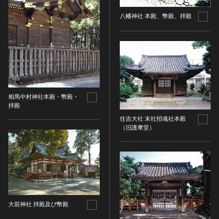
油彩画
江戸 [日本]
指定区分
水彩
八幡神社 本殿、幣殿、拝殿
明治 [日本]
素描
指定区分を選択
大正 [日本]
東洋画(日本画を除く)
昭和以降 [日本]
国宝
メディア（動画等）
その他
昭和 [日本]
重要文化財
メディア（動画等）を選択
版画
平成 [日本]
登録有形文化財
木版画
令和 [日本]
動画
重要無形文化財
画像ライセンス
相馬中村神社本殿・幣殿・
銅版画
旧石器 [朝鮮半島]
高画質画像
拝殿
登録無形文化財
画像ライセンスを選択
リトグラフ（石版画）
新石器 [朝鮮半島]
住吉大社 末社招魂社本殿
記録作成等の措置を講ずべき無形文化財
シルクスクリーン
青銅器 [朝鮮半島]
（旧護摩堂）
CC0
重要有形民俗文化財
検索する
その他
鉄器 [朝鮮半島]
PDM
重要無形民俗文化財
彫刻
原三国・朝鮮三国 [朝鮮半島]
CC BY（表示）
入力情報をクリア
登録無形民俗文化財
20件で表示
木像
原三国・朝鮮三国 [朝鮮半島]
CC BY-SA（表示—継承）
記録作成等の措置を講ずべき無形の民俗文化財
金属像
新羅 [朝鮮半島]
CC BY-ND（表示—改変禁止）
史跡
連想検索
石像
高麗 [朝鮮半島]
CC BY-NC（表示—非営利）
名勝
大前神社 拝殿及び幣殿
石膏像
朝鮮 [朝鮮半島]
CC BY-NC-SA（表示—非営利—継承）
天然記念物