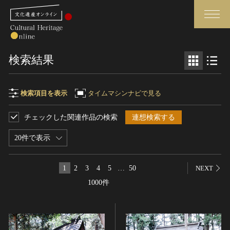
検索
検索結果
さらに詳細検索
検索項目を表示
タイムマシンナビで見る
チェックした関連作品の検索
連想検索する
検索項目
閉じる
さらに詳細検索
20件で表示
フリーワード
トップ
媒体資料・関連記事等
1
2
3
4
5
…
50
NEXT
作品一覧
博物館、美術館の皆さまへ
1000件
作品名
カテゴリで見る
文化庁よりご挨拶
世界遺産と無形文化遺産
今月のみどころ
全国の美術館・博物館
お知らせ一覧
制作者名