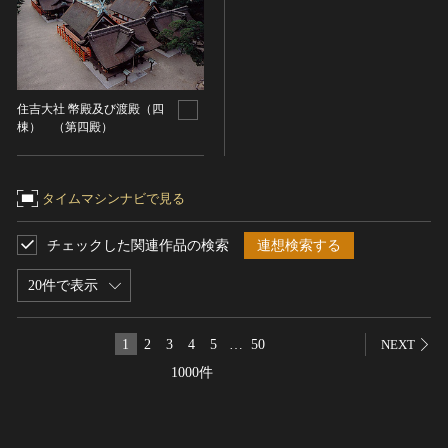
名勝
庭園
渓谷・渓流
海浜
住吉大社 幣殿及び渡殿（四
棟） （第四殿）
山岳
その他
天然記念物
タイムマシンナビで見る
動物
チェックした関連作品の検索
連想検索する
植物
地質鉱物
20件で表示
天然保護区域
文化的景観
1
2
3
4
5
…
50
NEXT
伝統的建造物群
1000件
武家町
宿場町
港町