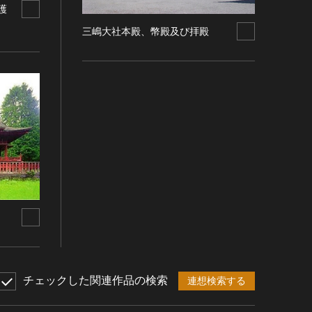
護
三嶋大社本殿、幣殿及び拝殿
チェックした関連作品の検索
連想検索する