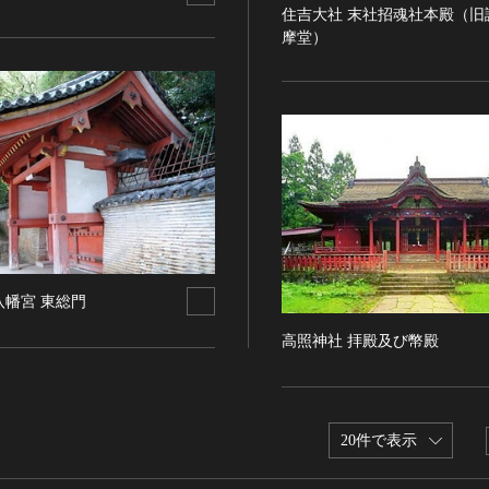
住吉大社 末社招魂社本殿（旧
摩堂）
八幡宮 東総門
高照神社 拝殿及び幣殿
20件で表示