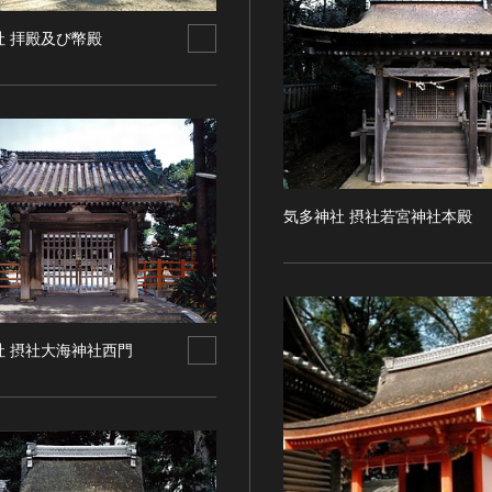
社 拝殿及び幣殿
気多神社 摂社若宮神社本殿
社 摂社大海神社西門