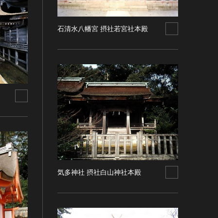
石清水八幡宮 摂社若宮社本殿
気多神社 摂社白山神社本殿