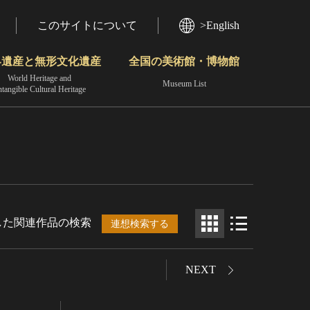
このサイトについて
>English
界遺産と無形文化遺産
全国の美術館・博物館
World Heritage and
Museum List
ntangible Cultural Heritage
今月のみどころ
動画で見る無形の文化財
地域から見る
した関連作品の検索
連想検索する
NEXT