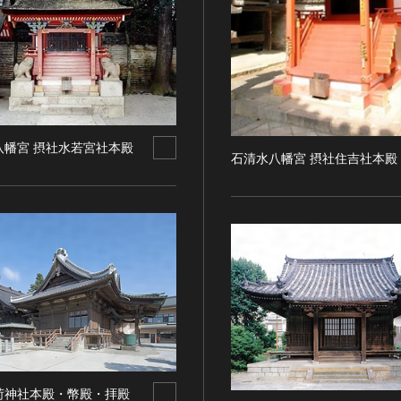
八幡宮 摂社水若宮社本殿
石清水八幡宮 摂社住吉社本殿
荷神社本殿・幣殿・拝殿