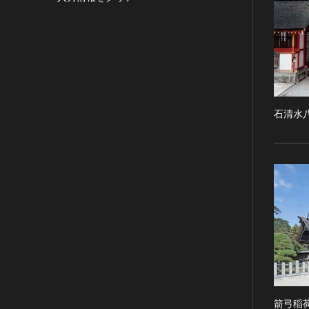
目的の利用可）
写真
有形文化財(建造物)
漢 [中国]
IN COPYRIGHT -
デザイン
有形文化財(美術工芸品)
三国 [中国]
NONCOMMERCIAL USE
PERMITTED（著作権あり-非営
書
無形文化財
晋 [中国]
利目的の利用可）
その他
民俗文化財(有形民俗文化財)
五胡十六国 [中国]
IN COPYRIGHT -
考古資料
民俗文化財(無形民俗文化財)
南北朝（六朝） [中国]
RIGHTSHOLDER(S)
石器・石製品類
記念物(史跡)
石清水
隋 [中国]
UNLOCATABLE OR
UNIDENTIFIABLE（著作権あ
土器・土製品類
記念物(名勝)
唐 [中国]
り-著作権者不明）
金属製品類
記念物(天然記念物)
五代十国 [中国]
NO COPYRIGHT -
木簡・木製品類
伝統的建造物群保存地区
宋 [中国]
CONTRACTUAL
骨角・牙・貝製品類
文化財保存技術
元 [中国]
RESTRICTIONS（著作権なし-
契約による制限あり）
その他
地方指定文化財
明 [中国]
NO COPYRIGHT -
歴史資料／書跡・典籍／古文書
清 [中国]
NONCOMMERCIAL USE
文書・書籍
近現代 [中国]
ONLY（著作権なし-非営利目的
絵図・地図
のみ利用可）
その他
NO COPYRIGHT - OTHER
KNOWN LEGAL
箭弓稲
伝統芸能