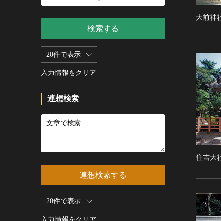
新石器 [朝鮮半島]
記録作成等の措置を講ずべき無
シルクスクリーン
青銅器 [朝鮮半島]
形文化財
大前神
CC0
その他
鉄器 [朝鮮半島]
検索する
重要有形民俗文化財
PDM
彫刻
原三国・朝鮮三国 [朝鮮半島]
重要無形民俗文化財
CC BY（表示）
木像
20件で表示
原三国・朝鮮三国 [朝鮮半島]
登録無形民俗文化財
CC BY-SA（表示—継承）
金属像
新羅 [朝鮮半島]
記録作成等の措置を講ずべき無
入力情報をクリア
CC BY-ND（表示—改変禁止）
石像
形の民俗文化財
高麗 [朝鮮半島]
CC BY-NC（表示—非営利）
石膏像
史跡
朝鮮 [朝鮮半島]
連想検索
CC BY-NC-SA（表示—非営利—
その他
名勝
近現代 [朝鮮半島]
継承）
工芸品
天然記念物
旧石器 [中国]
CC BY-NC-ND（表示—非営利—
改変禁止）
金工
特別史跡
新石器 [中国]
IN COPYRIGHT（著作権あり）
漆工
特別名勝
夏 [中国]
住吉大
IN COPYRIGHT - EU ORPHAN
染織
特別天然記念物
殷（商） [中国]
WORK（著作権あり-EU孤児著
連想検索する
陶磁
重要文化的景観
周 [中国]
作物）
ガラス
重要伝統的建造物群保存地区
春秋時代 [中国]
IN COPYRIGHT -
20件で表示
その他
EDUCATIONAL USE
選定保存技術
戦国時代 [中国]
PERMITTED（著作権あり-教育
その他の美術
入力情報をクリア
未指定
秦 [中国]