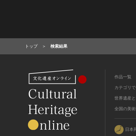
有形民俗文化財
無形民俗文化財
史跡
古墳
社寺跡又は旧境内
トップ
検索結果
城跡
集落跡
その他
名勝
作品一覧
庭園
カテゴリで
渓谷・渓流
世界遺産と
海浜
山岳
全国の美術
その他
天然記念物
日本
動物