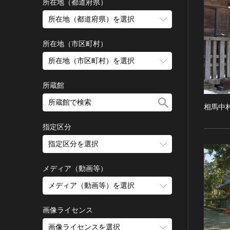
古墳 [日本]
所在地（都道府県）
宗教建築
飛鳥 [日本]
所在地（都道府県）を選択
城郭建築
奈良 [日本]
住居建築
所在地（市区町村）
平安 [日本]
近世以前その他
鎌倉 [日本]
所在地（市区町村）を選択
近代その他
南北朝 [日本]
所蔵館
絵画
室町 [日本]
日本画
安土・桃山 [日本]
相馬中
油彩画
江戸 [日本]
指定区分
水彩
明治 [日本]
素描
指定区分を選択
大正 [日本]
東洋画(日本画を除く)
昭和以降 [日本]
国宝
メディア（動画等）
その他
昭和 [日本]
重要文化財
メディア（動画等）を選択
版画
平成 [日本]
登録有形文化財
木版画
令和 [日本]
動画
重要無形文化財
画像ライセンス
銅版画
旧石器 [朝鮮半島]
高画質画像
登録無形文化財
画像ライセンスを選択
リトグラフ（石版画）