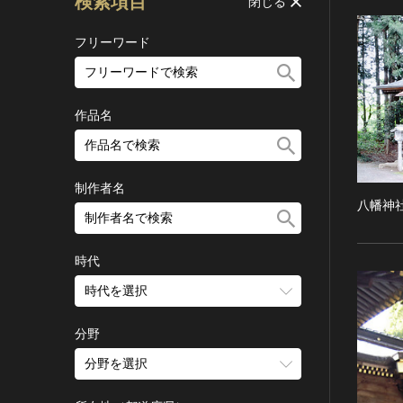
検索項目
閉じる
フリーワード
作品名
制作者名
八幡神
時代
時代を選択
旧石器 [日本]
分野
縄文 [日本]
分野を選択
弥生 [日本]
建造物