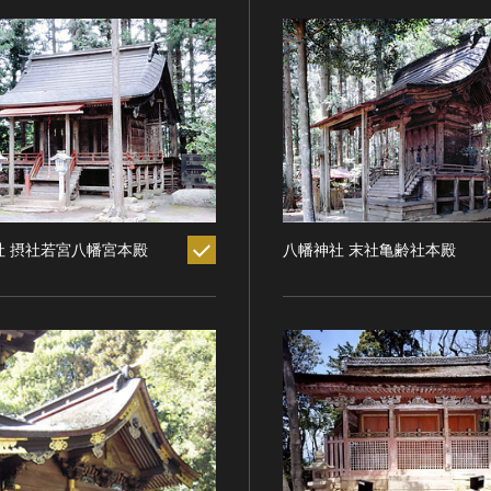
社 摂社若宮八幡宮本殿
八幡神社 末社亀齢社本殿