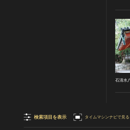
RESTRICTIONS（著作権なし-
能楽
他の法的制限あり）
文楽
NO COPYRIGHT - UNITED
歌舞伎
STATES（著作権なし-米国の法
律上）
音楽
COPYRIGHT NOT
その他
EVALUATED（著作権未評価）
工芸技術
COPYRIGHT
金工
UNDETERMINED（著作権未決
定）
漆芸
NO KNOWN COPYRIGHT（知
染織
る限り著作権なし）
陶芸
石清水
COPYRIGHT UNDETERMINED
その他
- JP ORPHAN WORK（著作権未
生活文化
決定-裁定制度利用著作物）
生活文化（食文化を除く）
食文化
検索項目を表示
タイムマシンナビで見る
その他
民俗