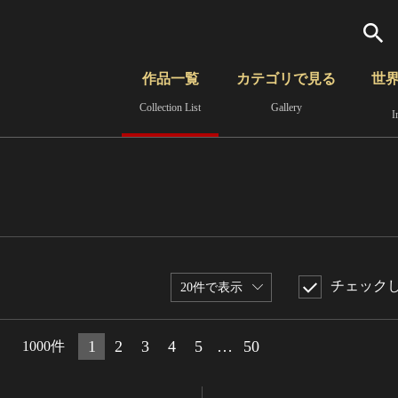
検索
作品一覧
カテゴリで見る
世
Collection List
Gallery
I
さらに詳細検索
覧
時代から見る
無形文化遺産
分野から見る
チェック
20件で表示
1
2
3
4
5
…
50
1000件