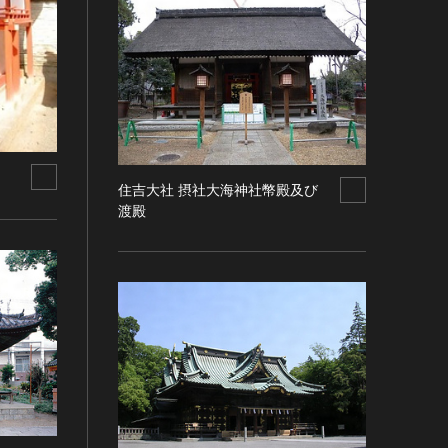
住吉大社 摂社大海神社幣殿及び
渡殿