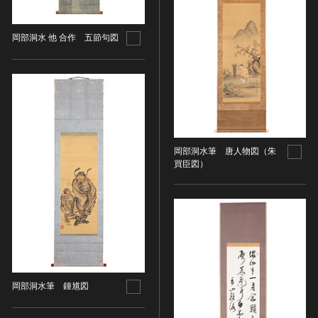
名勝
庭園
岡部洞水 他 合作 五節句図
渓谷・渓流
海浜
山岳
その他
天然記念物
岡部洞水筆 唐人物図（朱
動物
買臣図）
植物
地質鉱物
天然保護区域
文化的景観
伝統的建造物群
武家町
岡部洞水筆 鍾馗図
宿場町
港町