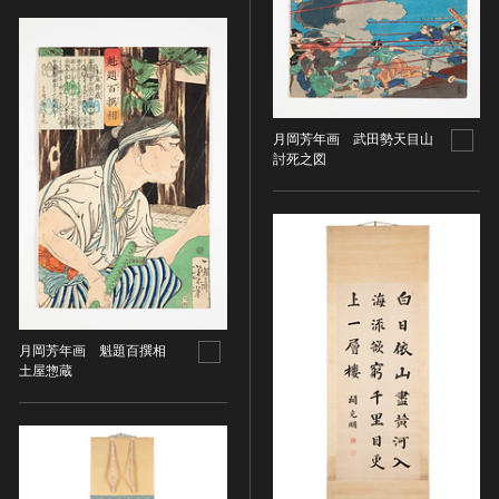
その他
近現代 [朝鮮半島]
CC BY-NC-ND（表示—非営利—改変禁止）
特別史跡
工芸品
旧石器 [中国]
IN COPYRIGHT（著作権あり）
特別名勝
金工
新石器 [中国]
IN COPYRIGHT - EU ORPHAN WORK（著作権あり-
特別天然記念物
漆工
夏 [中国]
EU孤児著作物）
連想検索する
重要文化的景観
染織
殷（商） [中国]
IN COPYRIGHT - EDUCATIONAL USE
月岡芳年画 武田勢天目山
重要伝統的建造物群保存地区
PERMITTED（著作権あり-教育目的の利用可）
入力情報をクリア
陶磁
討死之図
周 [中国]
20件で表示
選定保存技術
IN COPYRIGHT - NONCOMMERCIAL USE
ガラス
春秋時代 [中国]
PERMITTED（著作権あり-非営利目的の利用可）
未指定
その他
戦国時代 [中国]
IN COPYRIGHT - RIGHTSHOLDER(S) UNLOCATABLE
有形文化財(建造物)
その他の美術
秦 [中国]
OR UNIDENTIFIABLE（著作権あり-著作権者不明）
有形文化財(美術工芸品)
写真
漢 [中国]
NO COPYRIGHT - CONTRACTUAL
無形文化財
RESTRICTIONS（著作権なし-契約による制限あり）
デザイン
三国 [中国]
民俗文化財(有形民俗文化財)
NO COPYRIGHT - NONCOMMERCIAL USE ONLY（著
書
晋 [中国]
月岡芳年画 魁題百撰相
民俗文化財(無形民俗文化財)
作権なし-非営利目的のみ利用可）
土屋惣蔵
その他
五胡十六国 [中国]
記念物(史跡)
NO COPYRIGHT - OTHER KNOWN LEGAL
考古資料
南北朝（六朝） [中国]
RESTRICTIONS（著作権なし-他の法的制限あり）
記念物(名勝)
石器・石製品類
隋 [中国]
NO COPYRIGHT - UNITED STATES（著作権なし-米国
記念物(天然記念物)
土器・土製品類
唐 [中国]
の法律上）
伝統的建造物群保存地区