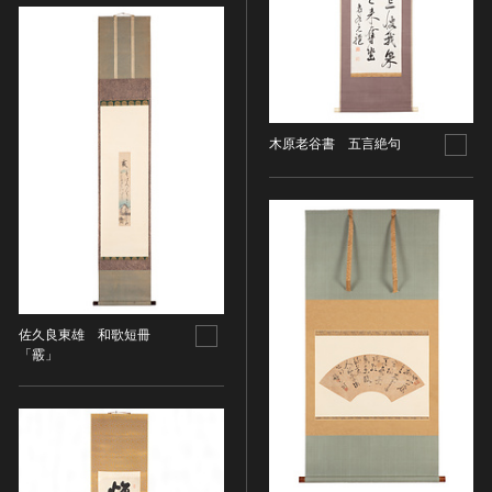
農・山村集落
その他
文化財保存技術
建造物
木原老谷書 五言絶句
美術工芸品
伝統芸能
工芸技術
民俗芸能
佐久良東雄 和歌短冊
「霰」