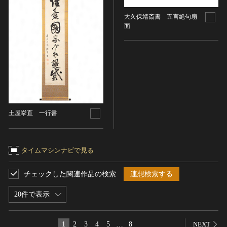
大久保靖斎書 五言絶句扇
面
土屋挙直 一行書
タイムマシンナビで見る
チェックした関連作品の検索
連想検索する
20件で表示
1
2
3
4
5
…
8
NEXT