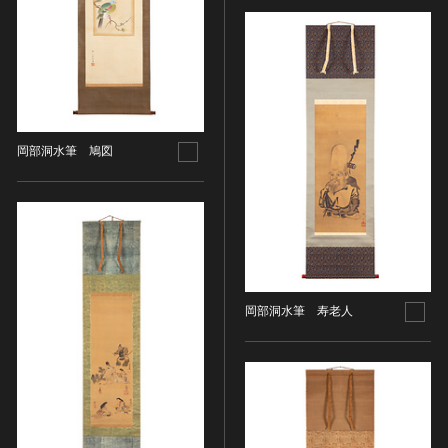
染織
陶芸
その他
生活文化
生活文化（食文化を除く）
岡部洞水筆 鳩図
食文化
その他
民俗
有形民俗文化財
無形民俗文化財
史跡
岡部洞水筆 寿老人
古墳
社寺跡又は旧境内
城跡
集落跡
その他