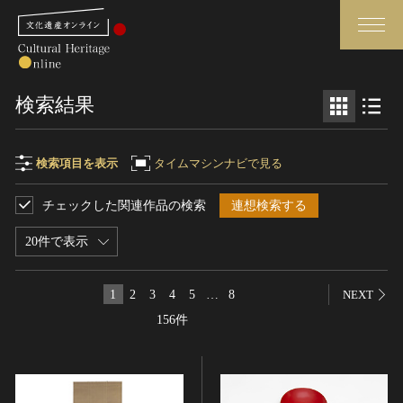
検索
検索結果
さらに詳細検索
検索項目を表示
タイムマシンナビで見る
チェックした関連作品の検索
連想検索する
検索項目
閉じる
さらに詳細検索
20件で表示
フリーワード
トップ
媒体資料・関連記事等
1
2
3
4
5
…
8
NEXT
作品一覧
博物館、美術館の皆さまへ
156件
作品名
カテゴリで見る
文化庁よりご挨拶
世界遺産と無形文化遺産
今月のみどころ
全国の美術館・博物館
お知らせ一覧
制作者名