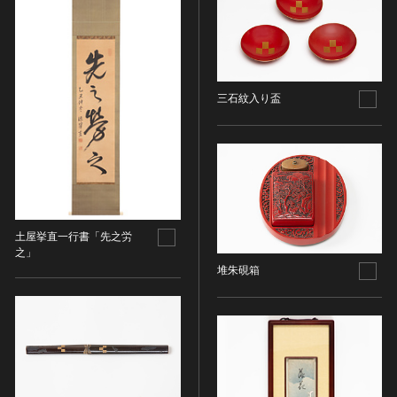
ヘルプ
このサイトについて
世界遺産
時代
関連サイトリンク
無形文化遺産
時代を選択
サイトマップ
動画で見る無形の文化財
三石紋入り盃
サイトのご意見はこちら
旧石器 [日本]
分野
縄文 [日本]
分野を選択
弥生 [日本]
文化遺産データベース
建造物
古墳 [日本]
所在地（都道府県）
国指定文化財等データベース
宗教建築
飛鳥 [日本]
土屋挙直一行書「先之労
茨城県
之」
城郭建築
奈良 [日本]
堆朱硯箱
住居建築
所在地（市区町村）
平安 [日本]
近世以前その他
鎌倉 [日本]
土浦市
近代その他
南北朝 [日本]
所蔵館
絵画
室町 [日本]
日本画
安土・桃山 [日本]