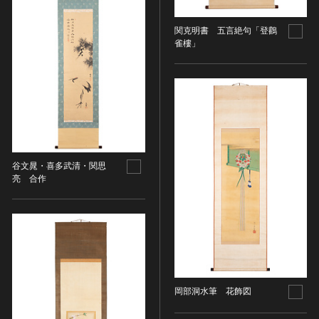
金属製品類
五代十国 [中国]
COPYRIGHT NOT EVALUATED（著作権未評価）
文化財保存技術
木簡・木製品類
宋 [中国]
COPYRIGHT UNDETERMINED（著作権未決定）
関克明書 五言絶句「登鸛
地方指定文化財
骨角・牙・貝製品類
元 [中国]
NO KNOWN COPYRIGHT（知る限り著作権なし）
雀樓」
その他
COPYRIGHT UNDETERMINED - JP ORPHAN
明 [中国]
WORK（著作権未決定-裁定制度利用著作物）
歴史資料／書跡・典籍／古文書
清 [中国]
文書・書籍
近現代 [中国]
絵図・地図
その他
伝統芸能
谷文晁・喜多武清・関思
亮 合作
能楽
文楽
歌舞伎
音楽
その他
工芸技術
岡部洞水筆 花飾図
金工
漆芸