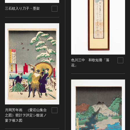
油彩画
江戸 [日本]
三石紋入り刀子・墨架
指定区分
水彩
明治 [日本]
素描
指定区分を選択
大正 [日本]
東洋画(日本画を除く)
昭和以降 [日本]
国宝
メディア（動画等）
その他
昭和 [日本]
重要文化財
メディア（動画等）を選択
版画
平成 [日本]
登録有形文化財
木版画
令和 [日本]
動画
重要無形文化財
画像ライセンス
銅版画
旧石器 [朝鮮半島]
色川三中 和歌短冊「落
高画質画像
登録無形文化財
画像ライセンスを選択
花」
リトグラフ（石版画）
新石器 [朝鮮半島]
記録作成等の措置を講ずべき無形文化財
シルクスクリーン
青銅器 [朝鮮半島]
CC0
重要有形民俗文化財
検索する
その他
鉄器 [朝鮮半島]
PDM
重要無形民俗文化財
彫刻
原三国・朝鮮三国 [朝鮮半島]
CC BY（表示）
入力情報をクリア
登録無形民俗文化財
20件で表示
木像
原三国・朝鮮三国 [朝鮮半島]
CC BY-SA（表示—継承）
記録作成等の措置を講ずべき無形の民俗文化財
金属像
新羅 [朝鮮半島]
CC BY-ND（表示—改変禁止）
月岡芳年画 （愛宕山集合
史跡
連想検索
石像
之図）密計ヲ評定シ餘波ノ
高麗 [朝鮮半島]
CC BY-NC（表示—非営利）
名勝
宴ヲ催ス図
石膏像
朝鮮 [朝鮮半島]
CC BY-NC-SA（表示—非営利—継承）
天然記念物