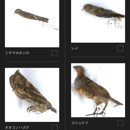
染織
陶芸
その他
生活文化
生活文化（食文化を除く）
食文化
シメ
ミヤマホオジロ
その他
民俗
有形民俗文化財
無形民俗文化財
史跡
古墳
社寺跡又は旧境内
城跡
集落跡
コジュケイ
オオコノハズク
その他