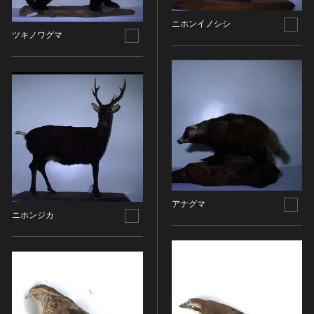
その他
近現代 [朝鮮半島]
CC BY-NC-ND（表示—非営利—改変禁止）
特別史跡
工芸品
旧石器 [中国]
ニホンイノシシ
IN COPYRIGHT（著作権あり）
特別名勝
ツキノワグマ
金工
新石器 [中国]
IN COPYRIGHT - EU ORPHAN WORK（著作権あり-
特別天然記念物
漆工
夏 [中国]
EU孤児著作物）
連想検索する
重要文化的景観
染織
殷（商） [中国]
IN COPYRIGHT - EDUCATIONAL USE
重要伝統的建造物群保存地区
PERMITTED（著作権あり-教育目的の利用可）
入力情報をクリア
陶磁
周 [中国]
20件で表示
選定保存技術
IN COPYRIGHT - NONCOMMERCIAL USE
ガラス
春秋時代 [中国]
PERMITTED（著作権あり-非営利目的の利用可）
未指定
その他
戦国時代 [中国]
IN COPYRIGHT - RIGHTSHOLDER(S) UNLOCATABLE
有形文化財(建造物)
その他の美術
秦 [中国]
OR UNIDENTIFIABLE（著作権あり-著作権者不明）
有形文化財(美術工芸品)
写真
漢 [中国]
NO COPYRIGHT - CONTRACTUAL
無形文化財
RESTRICTIONS（著作権なし-契約による制限あり）
デザイン
三国 [中国]
アナグマ
民俗文化財(有形民俗文化財)
NO COPYRIGHT - NONCOMMERCIAL USE ONLY（著
ニホンジカ
書
晋 [中国]
民俗文化財(無形民俗文化財)
作権なし-非営利目的のみ利用可）
その他
五胡十六国 [中国]
記念物(史跡)
NO COPYRIGHT - OTHER KNOWN LEGAL
考古資料
南北朝（六朝） [中国]
RESTRICTIONS（著作権なし-他の法的制限あり）
記念物(名勝)
石器・石製品類
隋 [中国]
NO COPYRIGHT - UNITED STATES（著作権なし-米国
記念物(天然記念物)
土器・土製品類
唐 [中国]
の法律上）
伝統的建造物群保存地区