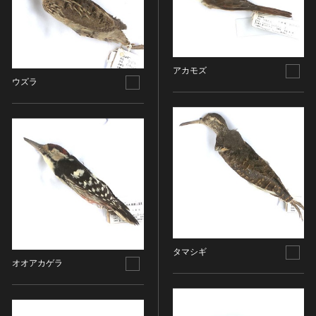
金属製品類
五代十国 [中国]
COPYRIGHT NOT EVALUATED（著作権未評価）
文化財保存技術
木簡・木製品類
宋 [中国]
COPYRIGHT UNDETERMINED（著作権未決定）
地方指定文化財
骨角・牙・貝製品類
元 [中国]
NO KNOWN COPYRIGHT（知る限り著作権なし）
その他
COPYRIGHT UNDETERMINED - JP ORPHAN
明 [中国]
アカモズ
WORK（著作権未決定-裁定制度利用著作物）
歴史資料／書跡・典籍／古文書
清 [中国]
ウズラ
文書・書籍
近現代 [中国]
絵図・地図
その他
伝統芸能
能楽
文楽
歌舞伎
音楽
タマシギ
その他
オオアカゲラ
工芸技術
金工
漆芸