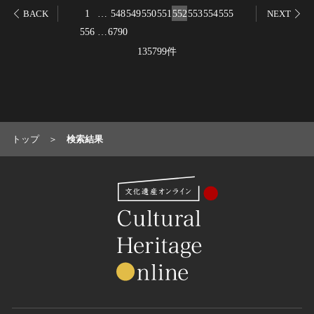
1
…
548
549
550
551
552
553
554
555
BACK
NEXT
農・山村集落
556
…
6790
その他
135799件
文化財保存技術
建造物
美術工芸品
伝統芸能
工芸技術
トップ
検索結果
民俗芸能