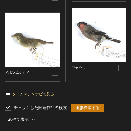
名勝
庭園
渓谷・渓流
海浜
山岳
その他
天然記念物
動物
アカウソ
植物
メボソムシクイ
地質鉱物
天然保護区域
タイムマシンナビで見る
文化的景観
伝統的建造物群
チェックした関連作品の検索
連想検索する
武家町
20件で表示
宿場町
港町