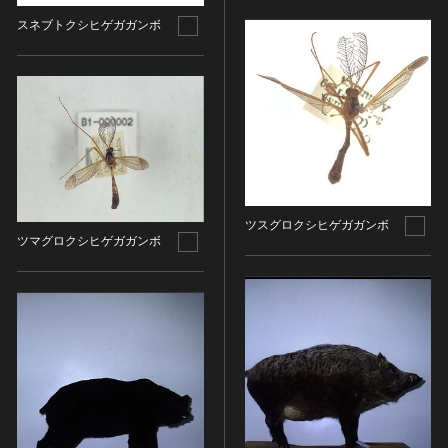
油彩画
江戸 [日本]
スネブトクシヒゲガガンボ
指定区分
水彩
明治 [日本]
素描
指定区分を選択
大正 [日本]
東洋画(日本画を除く)
昭和以降 [日本]
国宝
メディア（動画等）
その他
昭和 [日本]
重要文化財
メディア（動画等）を選択
版画
平成 [日本]
登録有形文化財
木版画
令和 [日本]
動画
重要無形文化財
画像ライセンス
銅版画
旧石器 [朝鮮半島]
高画質画像
登録無形文化財
画像ライセンスを選択
ツスグロクシヒゲガガンボ
リトグラフ（石版画）
新石器 [朝鮮半島]
ツマグロクシヒゲガガンボ
記録作成等の措置を講ずべき無形文化財
シルクスクリーン
青銅器 [朝鮮半島]
CC0
重要有形民俗文化財
検索する
その他
鉄器 [朝鮮半島]
PDM
重要無形民俗文化財
彫刻
原三国・朝鮮三国 [朝鮮半島]
CC BY（表示）
入力情報をクリア
登録無形民俗文化財
20件で表示
木像
原三国・朝鮮三国 [朝鮮半島]
CC BY-SA（表示—継承）
記録作成等の措置を講ずべき無形の民俗文化財
金属像
新羅 [朝鮮半島]
CC BY-ND（表示—改変禁止）
史跡
連想検索
石像
高麗 [朝鮮半島]
CC BY-NC（表示—非営利）
名勝
石膏像
朝鮮 [朝鮮半島]
CC BY-NC-SA（表示—非営利—継承）
天然記念物