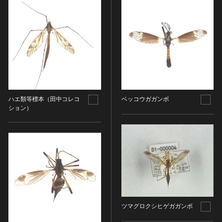
ヘルプ
このサイトについて
世界遺産
時代
関連サイトリンク
無形文化遺産
時代を選択
サイトマップ
動画で見る無形の文化財
サイトのご意見はこちら
旧石器 [日本]
分野
縄文 [日本]
分野を選択
ハエ類等標本（田中コレコ
ベッコウガガンボ
弥生 [日本]
文化遺産データベース
ション）
建造物
古墳 [日本]
所在地（都道府県）
国指定文化財等データベース
宗教建築
飛鳥 [日本]
所在地（都道府県）を選択
城郭建築
奈良 [日本]
住居建築
所在地（市区町村）
平安 [日本]
近世以前その他
鎌倉 [日本]
所在地（市区町村）を選択
近代その他
南北朝 [日本]
所蔵館
絵画
室町 [日本]
ツマグロクシヒゲガガンボ
日本画
安土・桃山 [日本]