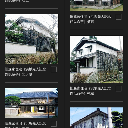
金属製品類
館以命亭）石垣
五代十国 [中国]
COPYRIGHT NOT EVALUATED（著作権未評価）
文化財保存技術
木簡・木製品類
宋 [中国]
COPYRIGHT UNDETERMINED（著作権未決定）
地方指定文化財
骨角・牙・貝製品類
旧森家住宅（浜坂先人記念
元 [中国]
NO KNOWN COPYRIGHT（知る限り著作権なし）
館以命亭）酒蔵
その他
COPYRIGHT UNDETERMINED - JP ORPHAN
明 [中国]
WORK（著作権未決定-裁定制度利用著作物）
歴史資料／書跡・典籍／古文書
清 [中国]
文書・書籍
近現代 [中国]
絵図・地図
その他
伝統芸能
旧森家住宅（浜坂先人記念
能楽
館以命亭）北ノ蔵
文楽
歌舞伎
旧森家住宅（浜坂先人記念
館以命亭）乾蔵
音楽
その他
工芸技術
金工
旧森家住宅（浜坂先人記念
漆芸