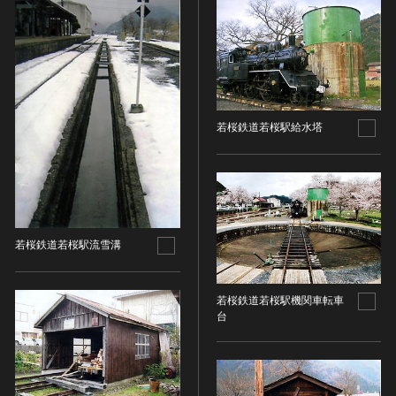
ヘルプ
このサイトについて
世界遺産
時代
関連サイトリンク
無形文化遺産
時代を選択
サイトマップ
動画で見る無形の文化財
サイトのご意見はこちら
若桜鉄道若桜駅給水塔
旧石器 [日本]
分野
縄文 [日本]
分野を選択
弥生 [日本]
文化遺産データベース
建造物
古墳 [日本]
所在地（都道府県）
国指定文化財等データベース
宗教建築
飛鳥 [日本]
所在地（都道府県）を選択
若桜鉄道若桜駅流雪溝
城郭建築
奈良 [日本]
住居建築
所在地（市区町村）
平安 [日本]
若桜鉄道若桜駅機関車転車
近世以前その他
鎌倉 [日本]
所在地（市区町村）を選択
台
近代その他
南北朝 [日本]
所蔵館
絵画
室町 [日本]
日本画
安土・桃山 [日本]