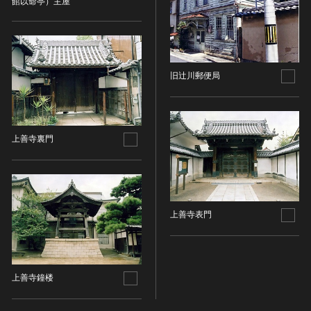
館以命亭）主屋
染織
陶芸
その他
旧辻川郵便局
生活文化
生活文化（食文化を除く）
食文化
その他
上善寺裏門
民俗
有形民俗文化財
無形民俗文化財
史跡
上善寺表門
古墳
社寺跡又は旧境内
城跡
上善寺鐘楼
集落跡
その他