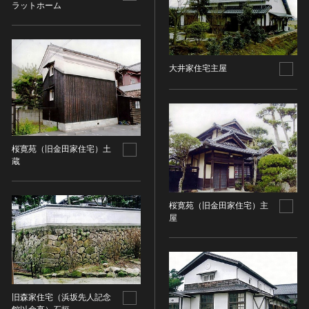
その他
近現代 [朝鮮半島]
ラットホーム
CC BY-NC-ND（表示—非営利—改変禁止）
特別史跡
工芸品
旧石器 [中国]
IN COPYRIGHT（著作権あり）
特別名勝
金工
新石器 [中国]
IN COPYRIGHT - EU ORPHAN WORK（著作権あり-
特別天然記念物
漆工
夏 [中国]
EU孤児著作物）
連想検索する
大井家住宅主屋
重要文化的景観
染織
殷（商） [中国]
IN COPYRIGHT - EDUCATIONAL USE
重要伝統的建造物群保存地区
PERMITTED（著作権あり-教育目的の利用可）
入力情報をクリア
陶磁
周 [中国]
20件で表示
選定保存技術
IN COPYRIGHT - NONCOMMERCIAL USE
ガラス
春秋時代 [中国]
PERMITTED（著作権あり-非営利目的の利用可）
未指定
その他
戦国時代 [中国]
IN COPYRIGHT - RIGHTSHOLDER(S) UNLOCATABLE
有形文化財(建造物)
桜寛苑（旧金田家住宅）土
その他の美術
秦 [中国]
OR UNIDENTIFIABLE（著作権あり-著作権者不明）
蔵
有形文化財(美術工芸品)
写真
漢 [中国]
NO COPYRIGHT - CONTRACTUAL
無形文化財
RESTRICTIONS（著作権なし-契約による制限あり）
デザイン
三国 [中国]
桜寛苑（旧金田家住宅）主
民俗文化財(有形民俗文化財)
NO COPYRIGHT - NONCOMMERCIAL USE ONLY（著
書
晋 [中国]
屋
民俗文化財(無形民俗文化財)
作権なし-非営利目的のみ利用可）
その他
五胡十六国 [中国]
記念物(史跡)
NO COPYRIGHT - OTHER KNOWN LEGAL
考古資料
南北朝（六朝） [中国]
RESTRICTIONS（著作権なし-他の法的制限あり）
記念物(名勝)
石器・石製品類
隋 [中国]
NO COPYRIGHT - UNITED STATES（著作権なし-米国
記念物(天然記念物)
土器・土製品類
唐 [中国]
の法律上）
旧森家住宅（浜坂先人記念
伝統的建造物群保存地区