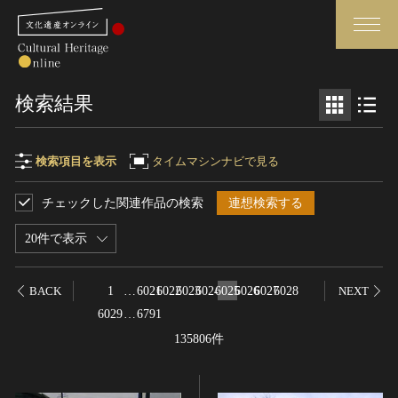
検索
検索結果
さらに詳細検索
検索項目を表示
タイムマシンナビで見る
チェックした関連作品の検索
連想検索する
検索項目
閉じる
さらに詳細検索
20件で表示
フリーワード
トップ
媒体資料・関連記事等
1
…
6021
6022
6023
6024
6025
6026
6027
6028
BACK
NEXT
作品一覧
博物館、美術館の皆さまへ
6029
…
6791
作品名
カテゴリで見る
文化庁よりご挨拶
135806件
世界遺産と無形文化遺産
今月のみどころ
全国の美術館・博物館
お知らせ一覧
制作者名