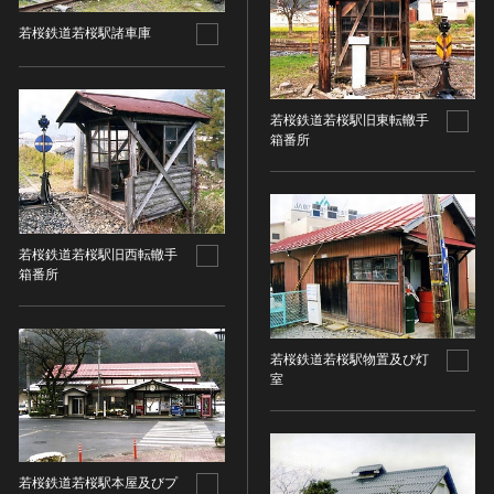
油彩画
江戸 [日本]
指定区分
若桜鉄道若桜駅諸車庫
水彩
明治 [日本]
素描
指定区分を選択
大正 [日本]
東洋画(日本画を除く)
昭和以降 [日本]
国宝
若桜鉄道若桜駅旧東転轍手
メディア（動画等）
その他
昭和 [日本]
箱番所
重要文化財
メディア（動画等）を選択
版画
平成 [日本]
登録有形文化財
木版画
令和 [日本]
動画
重要無形文化財
画像ライセンス
銅版画
旧石器 [朝鮮半島]
高画質画像
登録無形文化財
画像ライセンスを選択
リトグラフ（石版画）
新石器 [朝鮮半島]
若桜鉄道若桜駅旧西転轍手
記録作成等の措置を講ずべき無形文化財
箱番所
シルクスクリーン
青銅器 [朝鮮半島]
CC0
重要有形民俗文化財
検索する
その他
鉄器 [朝鮮半島]
PDM
重要無形民俗文化財
彫刻
原三国・朝鮮三国 [朝鮮半島]
CC BY（表示）
入力情報をクリア
若桜鉄道若桜駅物置及び灯
登録無形民俗文化財
20件で表示
木像
原三国・朝鮮三国 [朝鮮半島]
室
CC BY-SA（表示—継承）
記録作成等の措置を講ずべき無形の民俗文化財
金属像
新羅 [朝鮮半島]
CC BY-ND（表示—改変禁止）
史跡
連想検索
石像
高麗 [朝鮮半島]
CC BY-NC（表示—非営利）
名勝
石膏像
朝鮮 [朝鮮半島]
CC BY-NC-SA（表示—非営利—継承）
若桜鉄道若桜駅本屋及びプ
天然記念物