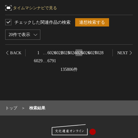
名勝
タイムマシンナビで見る
庭園
チェックした関連作品の検索
連想検索する
渓谷・渓流
海浜
20件で表示
山岳
その他
1
…
6021
6022
6023
6024
6025
6026
6027
6028
BACK
NEXT
天然記念物
6029
…
6791
動物
135806件
植物
地質鉱物
天然保護区域
文化的景観
トップ
検索結果
伝統的建造物群
武家町
宿場町
港町