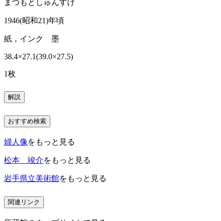
まつもとしゅんすけ
1946(昭和21)年頃
紙，インク 墨
38.4×27.1(39.0×27.5)
1枚
解説
おすすめ検索
婦人像
をもっと見る
松本 竣介
をもっと見る
岩手県立美術館
をもっと見る
関連リンク