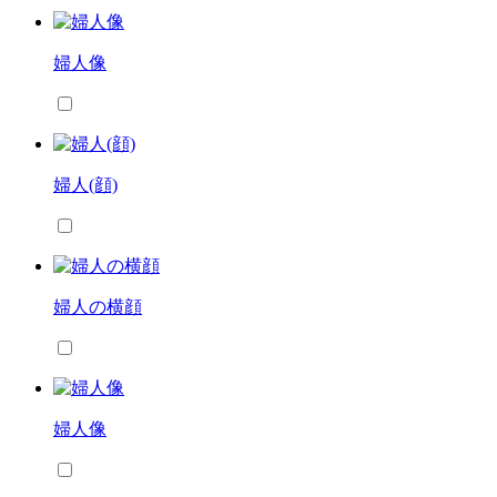
婦人像
婦人(顔)
婦人の横顔
婦人像