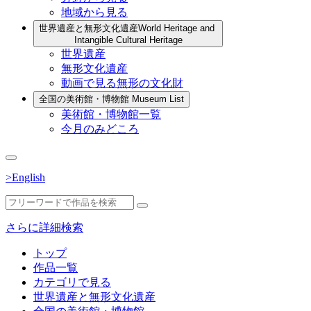
地域から見る
世界遺産と無形文化遺産
World Heritage and
Intangible Cultural Heritage
世界遺産
無形文化遺産
動画で見る無形の文化財
全国の美術館・博物館
Museum List
美術館・博物館一覧
今月のみどころ
>English
さらに詳細検索
トップ
作品一覧
カテゴリで見る
世界遺産と無形文化遺産