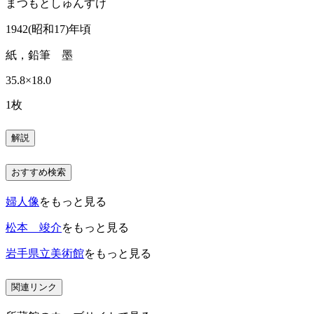
まつもとしゅんすけ
1942(昭和17)年頃
紙，鉛筆 墨
35.8×18.0
1枚
解説
おすすめ検索
婦人像
をもっと見る
松本 竣介
をもっと見る
岩手県立美術館
をもっと見る
関連リンク