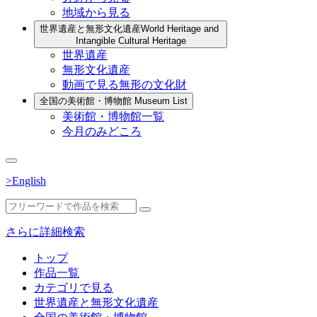
地域から見る
世界遺産と無形文化遺産
World Heritage and
Intangible Cultural Heritage
世界遺産
無形文化遺産
動画で見る無形の文化財
全国の美術館・博物館
Museum List
美術館・博物館一覧
今月のみどころ
>English
さらに詳細検索
トップ
作品一覧
カテゴリで見る
世界遺産と無形文化遺産