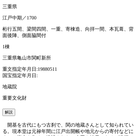
三重県
江戸中期／1700
桁行五間、梁間四間、一重、寄棟造、向拝一間、本瓦葺、背
面後陣、側面脇間付
1棟
三重県亀山市関町新所
重文指定年月日:19880511
国宝指定年月日:
地蔵院
重要文化財
解説
開基を古代にもつ古刹で、関の地蔵さんとして知られてい
る。現本堂は元禄年間に江戸出開帳や地元からの寄付などに