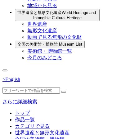
地域から見る
世界遺産と無形文化遺産
World Heritage and
Intangible Cultural Heritage
世界遺産
無形文化遺産
動画で見る無形の文化財
全国の美術館・博物館
Museum List
美術館・博物館一覧
今月のみどころ
>English
さらに詳細検索
トップ
作品一覧
カテゴリで見る
世界遺産と無形文化遺産