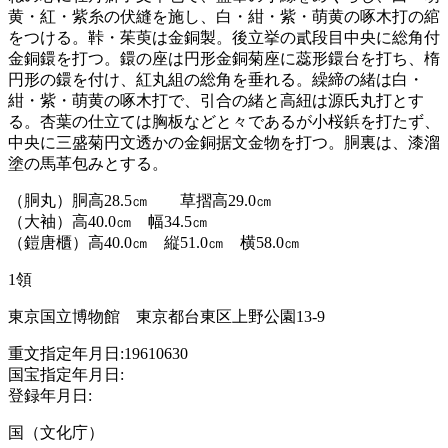
黄・紅・紫糸の伏縫を施し、白・紺・紫・萌黄の啄木打の綰
をつける。鞐・茱萸は金銅製。後立挙の貳段目中央に総角付
金銅鐶を打つ。鐶の座は円形金銅菊座に蕊形鐶台を打ち、楕
円形の鐶を付け、紅丸組の総角を垂れる。繰締の緒は白・
紺・紫・萌黄の啄木打で、引合の緒と高紐は源氏丸打とす
る。杏葉の仕立ては胸板などと々であるが小桜鋲を打たず、
中央に三盛菊円文透かの金銅据文金物を打つ。胴裏は、漆溜
塗の馬革包みとする。
（胴丸）胴高28.5㎝ 草摺高29.0㎝
（大袖）高40.0㎝ 幅34.5㎝
（鎧唐櫃）高40.0㎝ 縦51.0㎝ 横58.0㎝
1領
東京国立博物館 東京都台東区上野公園13-9
重文指定年月日:19610630
国宝指定年月日:
登録年月日:
国（文化庁）