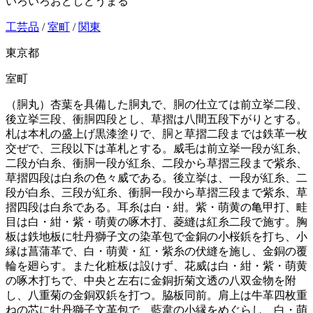
いろいろおどしどうまる
工芸品
/
室町
/
関東
東京都
室町
（胴丸）杏葉を具備した胴丸で、胴の仕立ては前立挙二段、
後立挙三段、衝胴四段とし、草摺は八間五段下がりとする。
札は本札の盛上げ黒漆塗りで、胴と草摺二段までは鉄革一枚
交ぜで、三段以下は革札とする。威毛は前立挙一段が紅糸、
二段が白糸、衝胴一段が紅糸、二段から草摺三段まで紫糸、
草摺四段は白糸の色々威である。後立挙は、一段が紅糸、二
段が白糸、三段が紅糸、衝胴一段から草摺三段まで紫糸、草
摺四段は白糸である。耳糸は白・紺。紫・萌黄の亀甲打、畦
目は白・紺・紫・萌黄の啄木打、菱縫は紅糸二段で施す。胸
板は鉄地板に牡丹獅子文の染革包で金銅の小桜鋲を打ち、小
縁は菖蒲革で、白・萌黄・紅・紫糸の伏縫を施し、金銅の覆
輪を廻らす。また化粧板は設けず、花威は白・紺・紫・萌黄
の啄木打ちで、中央と左右に金銅折菊文透の八双金物を附
し、八重菊の金銅双鋲を打つ。脇板同前。肩上は牛革四枚重
ねの芯に牡丹獅子文革包で、藍韋の小縁をめぐらし、白・萌