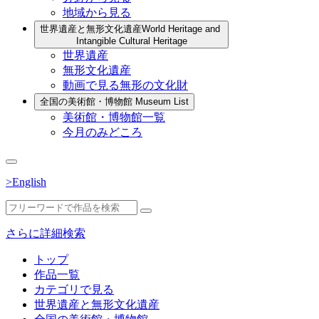
地域から見る
世界遺産と無形文化遺産
World Heritage and
Intangible Cultural Heritage
世界遺産
無形文化遺産
動画で見る無形の文化財
全国の美術館・博物館
Museum List
美術館・博物館一覧
今月のみどころ
>English
さらに詳細検索
トップ
作品一覧
カテゴリで見る
世界遺産と無形文化遺産