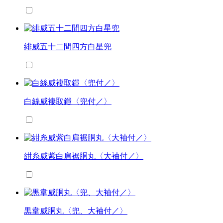
緋威五十二間四方白星兜
白絲威褄取鎧〈兜付／〉
紺糸威紫白肩裾胴丸〈大袖付／〉
黒韋威胴丸〈兜、大袖付／〉