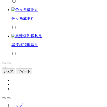
色々糸威胴丸
黒漆横矧銅具足
シェア
ツイート
トップ