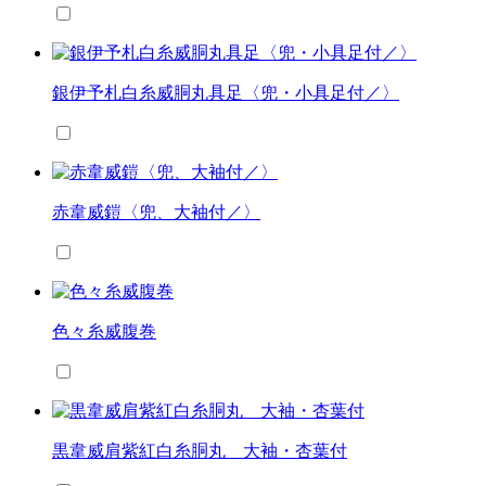
銀伊予札白糸威胴丸具足〈兜・小具足付／〉
赤韋威鎧〈兜、大袖付／〉
色々糸威腹巻
黒韋威肩紫紅白糸胴丸 大袖・杏葉付