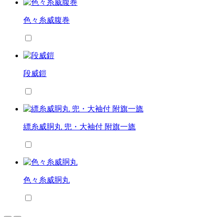
色々糸威腹巻
段威鎧
縹糸威胴丸 兜・大袖付 附旗一旒
色々糸威胴丸