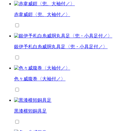
赤韋威鎧〈兜、大袖付／〉
銀伊予札白糸威胴丸具足〈兜・小具足付／〉
色々威腹巻〈大袖付／〉
黒漆横矧銅具足