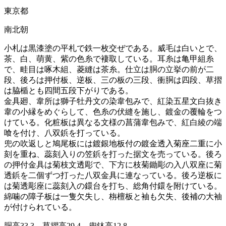
東京都
南北朝
小札は黒漆塗の平札で鉄一枚交ぜである。威毛は白いとで、
茶、白、萌黄、紫の色糸で褄取している。耳糸は亀甲組糸
で、畦目は啄木組、菱縫は茶糸。仕立は胴の立挙の前が二
段、後ろは押付板、逆板、三の板の三段、衝胴は四段、草摺
は脇楯とも四間五段下がりである。
金具廻、韋所は獅子牡丹文の染韋包みで、紅染五星文白抜き
韋の小縁をめぐらして、色糸の伏縫を施し、鍍金の覆輪をつ
けている。化粧板は異なる文様の菖蒲韋包みで、紅白綾の端
喰を付け、八双鋲を打っている。
兜の吹返しと鳩尾板には鍍銀地板付の鍍金透入菊座二重に小
刻を重ね、蕊刻入りの笠鋲を打った据文を売っている。後ろ
の押付金具は菊枝文透彫で、下方に枝菊鋤彫の入八双座に菊
透鋲を二個ずつ打った八双金具に連なっている。後ろ逆板に
は菊透彫座に蕊刻入の鐶台を打ち、総角付鐶を附けている。
綿噛の障子板は一隻欠失し、栴檀板と袖も欠失、後補の大袖
が付けられている。
胴高33.3 草摺高29.4 兜鉢高12.8