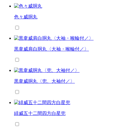
色々威胴丸
黒韋威肩白胴丸〈大袖・喉輪付／〉
黒韋威胴丸〈兜、大袖付／〉
緋威五十二間四方白星兜