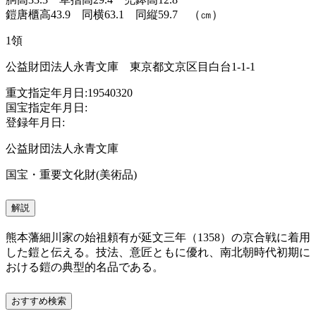
鎧唐櫃高43.9 同横63.1 同縦59.7 （㎝）
1領
公益財団法人永青文庫 東京都文京区目白台1-1-1
重文指定年月日:19540320
国宝指定年月日:
登録年月日:
公益財団法人永青文庫
国宝・重要文化財(美術品)
解説
熊本藩細川家の始祖頼有が延文三年（1358）の京合戦に着用
した鎧と伝える。技法、意匠ともに優れ、南北朝時代初期に
おける鎧の典型的名品である。
おすすめ検索