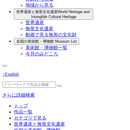
地域から見る
世界遺産と無形文化遺産
World Heritage and
Intangible Cultural Heritage
世界遺産
無形文化遺産
動画で見る無形の文化財
全国の美術館・博物館
Museum List
美術館・博物館一覧
今月のみどころ
>English
さらに詳細検索
トップ
作品一覧
カテゴリで見る
世界遺産と無形文化遺産