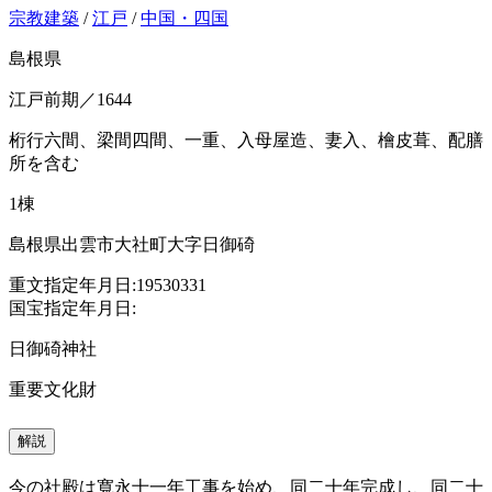
宗教建築
/
江戸
/
中国・四国
島根県
江戸前期／1644
桁行六間、梁間四間、一重、入母屋造、妻入、檜皮葺、配膳
所を含む
1棟
島根県出雲市大社町大字日御碕
重文指定年月日:19530331
国宝指定年月日:
日御碕神社
重要文化財
解説
今の社殿は寬永十一年工事を始め、同二十年完成し、同二十