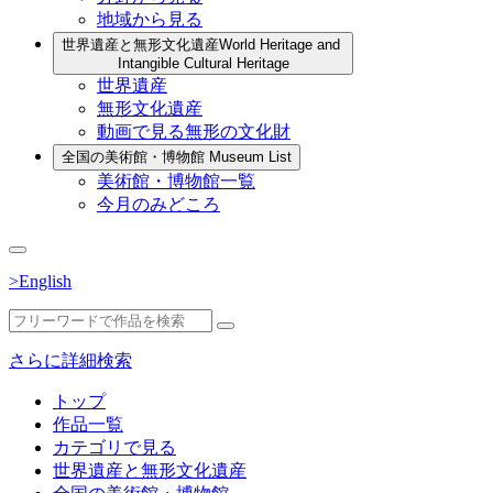
地域から見る
世界遺産と無形文化遺産
World Heritage and
Intangible Cultural Heritage
世界遺産
無形文化遺産
動画で見る無形の文化財
全国の美術館・博物館
Museum List
美術館・博物館一覧
今月のみどころ
>English
さらに詳細検索
トップ
作品一覧
カテゴリで見る
世界遺産と無形文化遺産