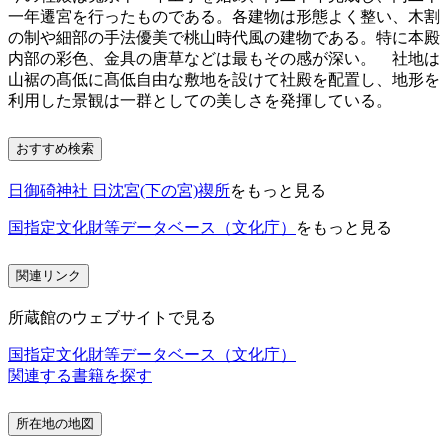
一年遷宮を行ったものである。各建物は形態よく整い、木割
の制や細部の手法優美で桃山時代風の建物である。特に本殿
内部の彩色、金具の唐草などは最もその感が深い。 社地は
山裾の髙低に髙低自由な敷地を設けて社殿を配置し、地形を
利用した景観は一群としての美しさを発揮している。
おすすめ検索
日御碕神社 日沈宮(下の宮)禊所
をもっと見る
国指定文化財等データベース（文化庁）
をもっと見る
関連リンク
所蔵館のウェブサイトで見る
国指定文化財等データベース（文化庁）
関連する書籍を探す
所在地の地図