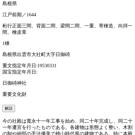
島根県
江戸前期／1644
桁行正面三間、背面二間、梁間二間、一重、寄棟造、向拝一
間、檜皮葺
1棟
島根県出雲市大社町大字日御碕
重文指定年月日:19530331
国宝指定年月日:
日御碕神社
重要文化財
解説
今の社殿は寬永十一年工事を始め、同二十年完成し、同二十
一年遷宮を行ったものである。各建物は形態よく整い、木割
の制や細部の手法優美で桃山時代風の建物である。特に本殿