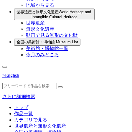
地域から見る
世界遺産と無形文化遺産
World Heritage and
Intangible Cultural Heritage
世界遺産
無形文化遺産
動画で見る無形の文化財
全国の美術館・博物館
Museum List
美術館・博物館一覧
今月のみどころ
>English
さらに詳細検索
トップ
作品一覧
カテゴリで見る
世界遺産と無形文化遺産