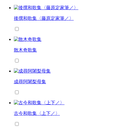
後撰和歌集〈藤原定家筆／〉
散木奇歌集
成尋阿闍梨母集
古今和歌集〈上下／〉