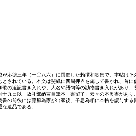
が応徳三年（一〇八六）に撰進した勅撰和歌集で、本帖はそ
とされている。本文は斐紙に四周押界を施して書かれ、首に
和歌の追記書き入れや、人名や語句等の勘物書き入れがあり、
月十九日以 故礼部納言自筆本 書留了」云々の本奥書があり
奥書の前後には藤原為家が出家後、子息為相に本帖を譲与する
重な遺品である。