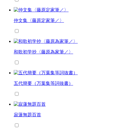
仲文集〈藤原定家筆／〉
和歌初学抄〈藤原為家筆／〉
五代簡要（万葉集等詞抜書）
寂蓮無題百首