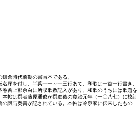
の鎌倉時代前期の書写本である。
仮名序を付し、半葉十一～十三行あて、和歌は一首一行書き、
各巻首上部余白に所収歌数記入があり、和歌のうちには歌題を
、本帖は撰者藤原通俊が撰進後の寛治元年（一〇八七）に校訂
旨の譲与奥書が記されている。本帖は冷泉家に伝来したもの