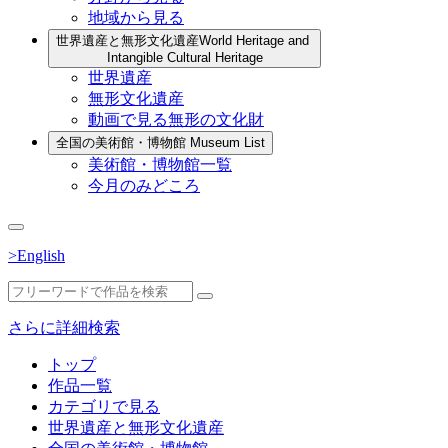
地域から見る
世界遺産と無形文化遺産
World Heritage and
Intangible Cultural Heritage
世界遺産
無形文化遺産
動画で見る無形の文化財
全国の美術館・博物館
Museum List
美術館・博物館一覧
今月のみどころ
>English
さらに詳細検索
トップ
作品一覧
カテゴリで見る
世界遺産と無形文化遺産