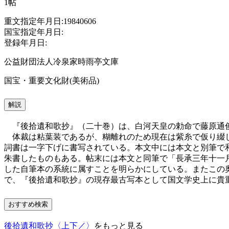
1帖
重文指定年月日:19840606
国宝指定年月日:
登録年月日:
公益財団法人冷泉家時雨亭文庫
国宝・重要文化財(美術品)
解説
『後拾遺和歌抄』（二十巻）は、白河天皇の勅命で藤原通俊
体裁は粘葉装であるが、糊離れのため現在は紫糸で仮り綴じ
詞書は一字下げに書写されている。本文中には本文と別筆で
朱書したものもある。帖末には本文と同筆で「長承三年十一
した自筆本の系統に属すことを明らかにしている。またこの
で、『後拾遺和歌抄』の現存最古写本として国文学史上に貴
おすすめ検索
後拾遺和歌抄〈上下／〉
をもっと見る