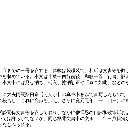
五までの三冊を存する。体裁は袋綴装で、料紙は文書等を翻
つを収めている。本文は半葉一四行前後、和歌一首二行書、詞
、本文中には見せ消ち、補入、擦消訂正や「京本如此」などの
に大夫阿闍梨円嘉【えんか】の真筆本を以て書写したもので
て校合し、これに合点を加え、さらに寛元元年（一二四三）に
訟関係文書等を存しており、なかに僧禅忍の自詠和歌懐紙お
いては詳らかでないが、同じ紙背文書中の文永十二年三月日清
ったとみられる。