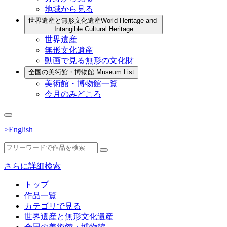
地域から見る
世界遺産と無形文化遺産
World Heritage and
Intangible Cultural Heritage
世界遺産
無形文化遺産
動画で見る無形の文化財
全国の美術館・博物館
Museum List
美術館・博物館一覧
今月のみどころ
>English
さらに詳細検索
トップ
作品一覧
カテゴリで見る
世界遺産と無形文化遺産