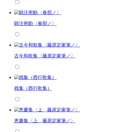
顕注密勘〈春部／〉
古今和歌集〈藤原定家筆／〉
残集（西行歌集）
恵慶集〈上 藤原定家筆／〉