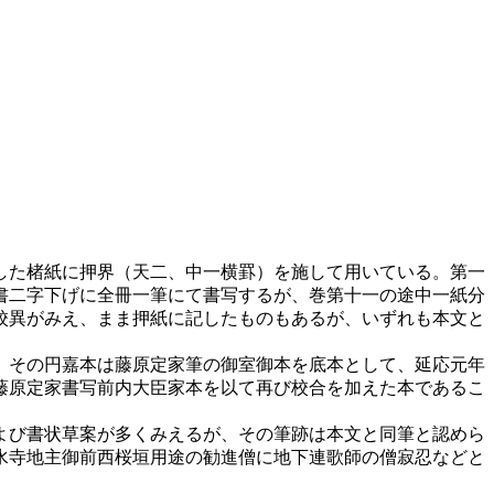
した楮紙に押界（天二、中一横罫）を施して用いている。第一
書二字下げに全冊一筆にて書写するが、巻第十一の途中一紙分
校異がみえ、まま押紙に記したものもあるが、いずれも本文と
、その円嘉本は藤原定家筆の御室御本を底本として、延応元年
藤原定家書写前内大臣家本を以て再び校合を加えた本であるこ
よび書状草案が多くみえるが、その筆跡は本文と同筆と認めら
水寺地主御前西桜垣用途の勧進僧に地下連歌師の僧寂忍などと