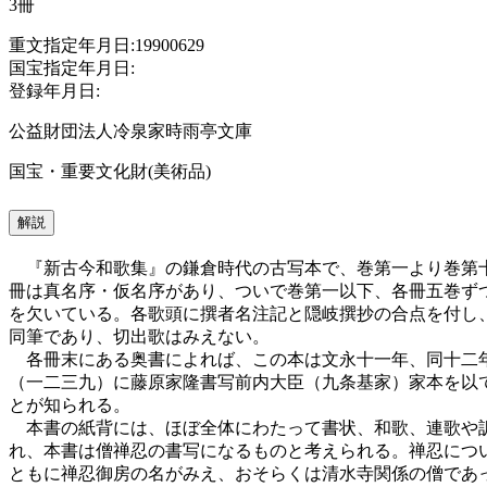
3冊
重文指定年月日:19900629
国宝指定年月日:
登録年月日:
公益財団法人冷泉家時雨亭文庫
国宝・重要文化財(美術品)
解説
『新古今和歌集』の鎌倉時代の古写本で、巻第一より巻第十
冊は真名序・仮名序があり、ついで巻第一以下、各冊五巻ず
を欠いている。各歌頭に撰者名注記と隠岐撰抄の合点を付し
同筆であり、切出歌はみえない。
各冊末にある奥書によれば、この本は文永十一年、同十二年
（一二三九）に藤原家隆書写前内大臣（九条基家）家本を以
とが知られる。
本書の紙背には、ほぼ全体にわたって書状、和歌、連歌や訴
れ、本書は僧禅忍の書写になるものと考えられる。禅忍につ
ともに禅忍御房の名がみえ、おそらくは清水寺関係の僧であ