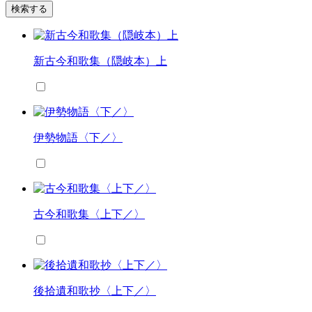
検索する
新古今和歌集（隠岐本）上
伊勢物語〈下／〉
古今和歌集〈上下／〉
後拾遺和歌抄〈上下／〉