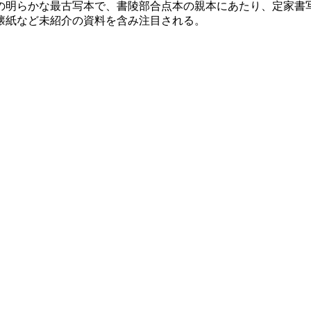
明らかな最古写本で、書陵部合点本の親本にあたり、定家書
懐紙など未紹介の資料を含み注目される。